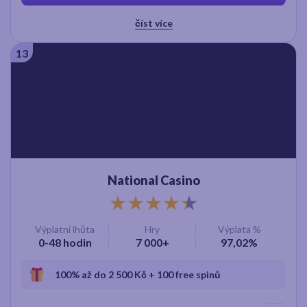
číst více
National Casino
rating
4.4
Výplatní lhůta
Hry
Výplata %
0-48 hodin
7 000+
97,02%
100% až do 2 500 Kč + 100 free spinů