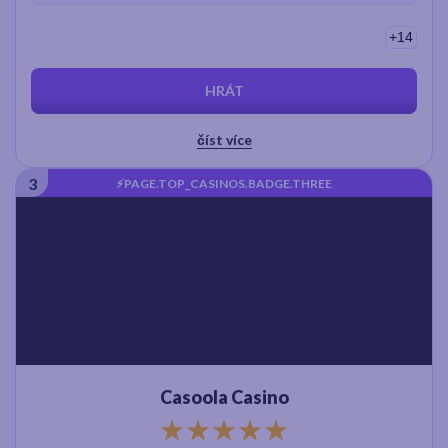
+14
HRÁT
číst více
⚡PAGE.TOP_CASINOS.BADGE.THREE
Casoola Casino
rating