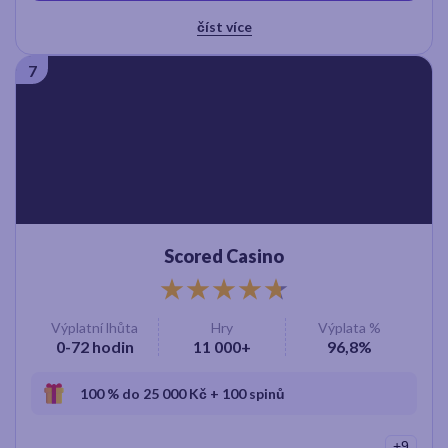
číst více
Scored Casino
rating
4.7
Výplatní lhůta
Hry
Výplata %
0-72 hodin
11 000+
96,8%
100 % do 25 000 Kč + 100 spinů
+9