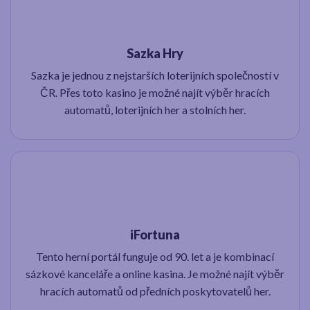
Sazka Hry
Sazka je jednou z nejstarších loterijních společností v
ČR. Přes toto kasino je možné najít výběr hracích
automatů, loterijních her a stolních her.
iFortuna
Tento herní portál funguje od 90. let a je kombinací
sázkové kanceláře a online kasina. Je možné najít výběr
hracích automatů od předních poskytovatelů her.