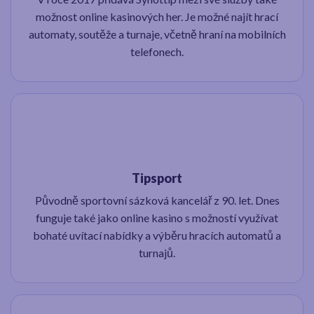
možnost online kasinových her. Je možné najít hrací
automaty, soutěže a turnaje, včetně hraní na mobilních
telefonech.
Tipsport
Původně sportovní sázková kancelář z 90. let. Dnes
funguje také jako online kasino s možností využívat
bohaté uvítací nabídky a výběru hracích automatů a
turnajů.