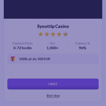
Synottip Casino
rating
4.6
Výplatní lhůta
Hry
Výplata %
0-72 hodin
1,000+
96%
100% až do 500 EUR
HRÁT
číst více