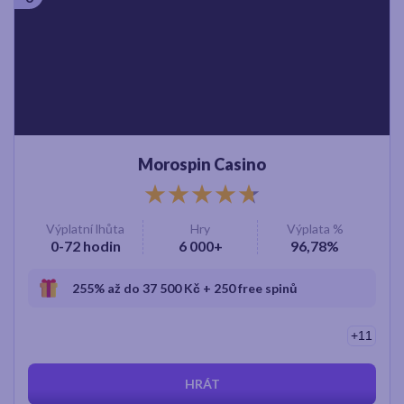
Morospin Casino
rating
4.7
Výplatní lhůta
Hry
Výplata %
0-72 hodin
6 000+
96,78%
255% až do 37 500 Kč + 250 free spinů
+11
HRÁT