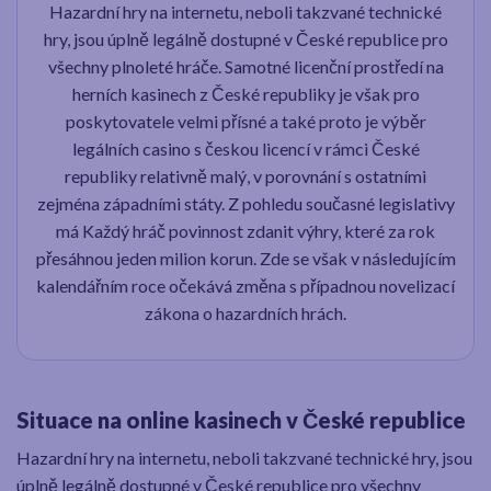
Hazardní hry na internetu, neboli takzvané technické
hry, jsou úplně legálně dostupné v České republice pro
všechny plnoleté hráče. Samotné licenční prostředí na
herních kasinech z České republiky je však pro
poskytovatele velmi přísné a také proto je výběr
legálních casino s českou licencí v rámci České
republiky relativně malý, v porovnání s ostatními
zejména západními státy. Z pohledu současné legislativy
má Každý hráč povinnost zdanit výhry, které za rok
přesáhnou jeden milion korun. Zde se však v následujícím
kalendářním roce očekává změna s případnou novelizací
zákona o hazardních hrách.
Situace na online kasinech v České republice
Hazardní hry na internetu, neboli takzvané technické hry, jsou
úplně legálně dostupné v České republice pro všechny