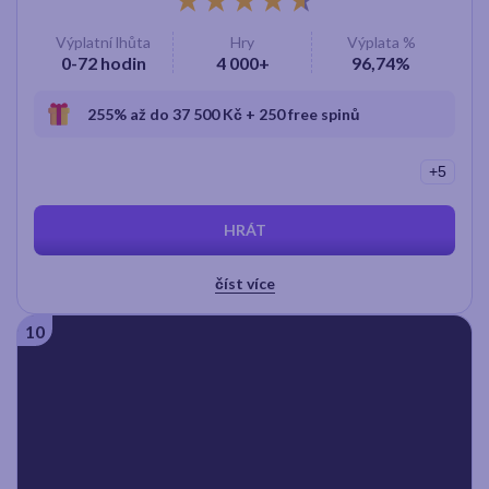
rating
4.6
Výplatní lhůta
Hry
Výplata %
0-72 hodin
4 000+
96,74%
255% až do 37 500 Kč + 250 free spinů
+5
HRÁT
číst více