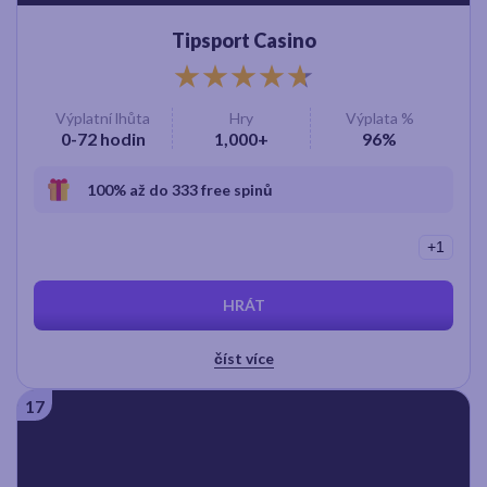
Tipsport Casino
rating
4.7
Výplatní lhůta
Hry
Výplata %
0-72 hodin
1,000+
96%
100% až do 333 free spinů
+1
HRÁT
číst více