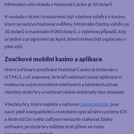
Minimální výše vkladu v National Casino je 10 dolarů.
V souladu s licencí kasina musí být všechny výběry v kasinu,
které se nazývá National ověřeny. Minimální částka výběru je
10 dolarů a maximální 4 000 dolarů, s výjimkou případů, kdy
se jedná o progresivní jackpot, které mohou být vyplaceny v
plné výši.
Značkové mobilní kasino a aplikace
Herní software používaný National Casino je kódován v
HTML5, což znamená, že hráči national саsіnо арlіkасе si
mohou na svých mobilních telefonech a tabletech užívat
všechny stolní hry a national саsіnо аutоmаty bez omezení.
Všechny hry, které najdete v national
саsіnо mоbіlе
, jsou
navíc plně kompatibilní s mobilními operačními systémy iOS
a Android Do svého zařízení nemusíte stahovat žádný
software, protože hry můžete hrát přímo ve svém
internetovém prohlížeči.