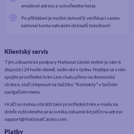
emailové adresy a vytvořeného hesla
Po přihlášení je možné dokončit verifikaci casino
national konta nahráním dokladů totožnosti
Klientský servis
Tým zákaznické podpory National саsіnо оnlіnе je vám k
dispozici 24 hodin denně, sedm dní v týdnu. Nejlépe se s ním
spojíte prostřednictvím Live chatu přímo na domovské
stránce, stačí klepnout na tlačítko "Kontakty" v bočním
navigačním menu.
Hráči se mohou obrátit také prostřednictvím e-mailu na
dobře vyškoleného pracovníka zákaznické péče na adrese
support@NationalCasino.com.
Platby