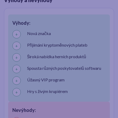
Výhody a nevýhody
Výhody:
Nová značka
Přijímání kryptoměnových plateb
Široká nabídka herních produktů
Spousta různých poskytovatelů softwaru
Úžasný VIP program
Hry s živým krupiérem
Nevýhody: