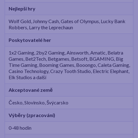
Nejlepší hry
Wolf Gold, Johnny Cash, Gates of Olympus, Lucky Bank
Robbers, Larry the Leprechaun
Poskytovatelé her
1x2 Gaming, 2by2 Gaming, Ainsworth, Amatic, Belatra
Games, Bet2Tech, Betgames, Betsoft, BGAMING, Big
Time Gaming, Booming Games, Booongo, Caleta Gaming,
Casino Technology, Crazy Tooth Studio, Electric Elephant,
Elk Studios a další
Akceptované země
Česko, Slovinsko, Švýcarsko
Výběry (zpracování)
0-48 hodin