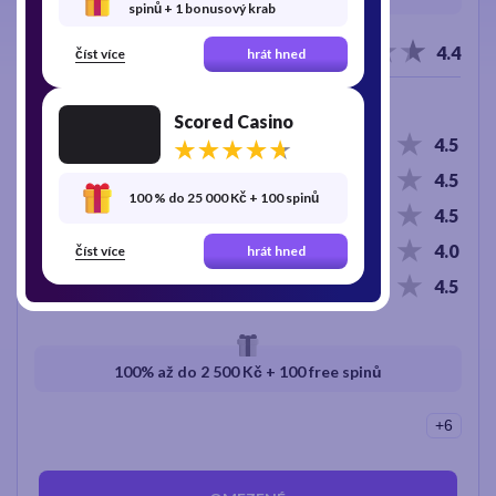
spinů + 1 bonusový krab
rating
Celkové hodnocení
4.4
4.4
číst více
hrát hned
Scored Casino
Výběr hry
4.5
rating
Bonusy a propagace
4.7
4.5
100 % do 25 000 Kč + 100 spinů
Bankovní metody
4.5
Bezpečnost a důvěra
4.0
číst více
hrát hned
Zákaznický servis
4.5
100% až do 2 500 Kč + 100 free spinů
+6