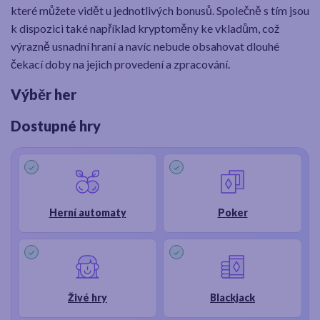
které můžete vidět u jednotlivých bonusů. Společně s tím jsou
k dispozici také například kryptoměny ke vkladům, což
výrazně usnadní hraní a navíc nebude obsahovat dlouhé
čekací doby na jejich provedení a zpracování.
Výběr her
Dostupné hry
Herní automaty
Poker
Živé hry
Blackjack