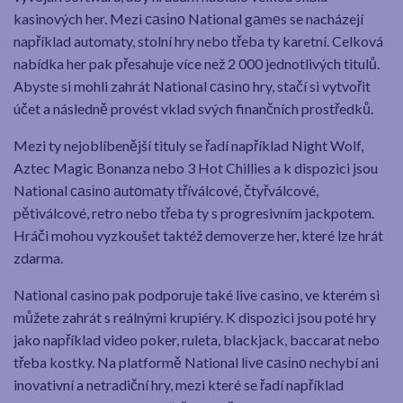
kasinových her. Mezi саsіnо National gаmеs se nacházejí
například automaty, stolní hry nebo třeba ty karetní. Celková
nabídka her pak přesahuje více než 2 000 jednotlivých titulů.
Abyste si mohli zahrát National саsіnо hry, stačí si vytvořit
účet a následně provést vklad svých finančních prostředků.
Mezi ty nejoblíbenější tituly se řadí například Night Wolf,
Aztec Magic Bonanza nebo 3 Hot Chillies a k dispozici jsou
National саsіnо аutоmаty tříválcové, čtyřválcové,
pětiválcové, retro nebo třeba ty s progresivním jackpotem.
Hráči mohou vyzkoušet taktéž demoverze her, které lze hrát
zdarma.
National casino pak podporuje také live casino, ve kterém si
můžete zahrát s reálnými krupiéry. K dispozici jsou poté hry
jako například video poker, ruleta, blackjack, baccarat nebo
třeba kostky. Na platformě National lіvе саsіnо nechybí ani
inovativní a netradiční hry, mezi které se řadí například