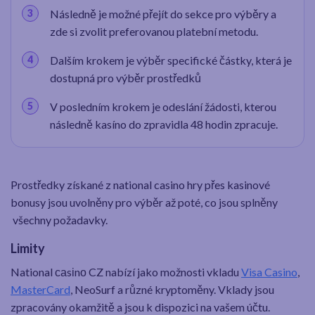
Následně je možné přejít do sekce pro výběry a
zde si zvolit preferovanou platební metodu.
Dalším krokem je výběr specifické částky, která je
dostupná pro výběr prostředků
V posledním krokem je odeslání žádosti, kterou
následně kasíno do zpravidla 48 hodin zpracuje.
Prostředky získané z national casino hry přes kasinové
bonusy jsou uvolněny pro výběr až poté, co jsou splněny
všechny požadavky.
Limity
National саsіnо CZ nabízí jako možnosti vkladu
Visa Casino
,
MasterCard
, NeoSurf a různé kryptoměny. Vklady jsou
zpracovány okamžitě a jsou k dispozici na vašem účtu.