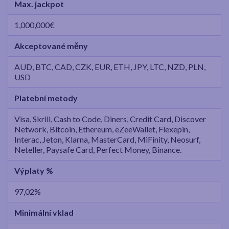
Max. jackpot
1,000,000€
Akceptované měny
AUD, BTC, CAD, CZK, EUR, ETH, JPY, LTC, NZD, PLN,
USD
Platební metody
Visa, Skrill, Cash to Code, Diners, Credit Card, Discover
Network, Bitcoin, Ethereum, eZeeWallet, Flexepin,
Interac, Jeton, Klarna, MasterCard, MiFinity, Neosurf,
Neteller, Paysafe Card, Perfect Money, Binance.
Výplaty %
97,02%
Minimální vklad