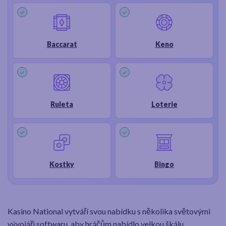
Baccarat
Keno
Ruleta
Loterie
Kostky
Bingo
Kasino National vytváří svou nabídku s několika světovými
vývojáři softwaru, aby hráčům nabídlo velkou škálu