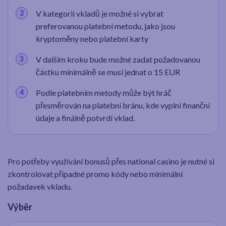
V kategorii vkladů je možné si vybrat
preferovanou platební metodu, jako jsou
kryptoměny nebo platební karty
V dalším kroku bude možné zadat požadovanou
částku minimálně se musí jednat o 15 EUR
Podle platebním metody může být hráč
přesměrován na platební bránu, kde vyplní finanční
údaje a finálně potvrdí vklad.
Pro potřeby využívání bonusů přes national casino je nutné si
zkontrolovat případné promo kódy nebo minimální
požadavek vkladu.
Výběr