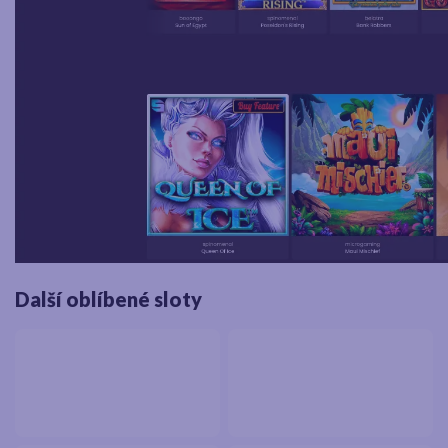
Další oblíbené sloty