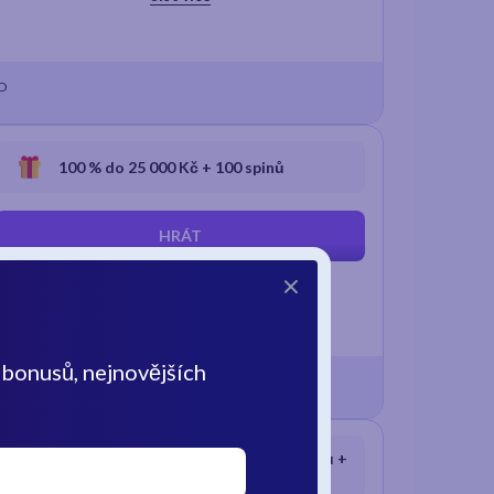
100 % do 25 000 Kč + 100 spinů
HRÁT
číst více
 bonusů, nejnovějších
100% až do 12 500 Kč + 200 free spinů +
1 Bonus Crab