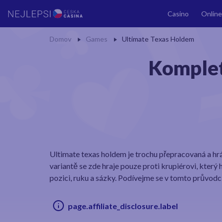
Casino
Onlin
Domov
Games
Ultimate Texas Holdem
Komplet
Ultimate texas holdem je trochu přepracovaná a hrá
variantě se zde hraje pouze proti krupiérovi, který 
pozici, ruku a sázky. Podívejme se v tomto průvodci n
page.affiliate_disclosure.label