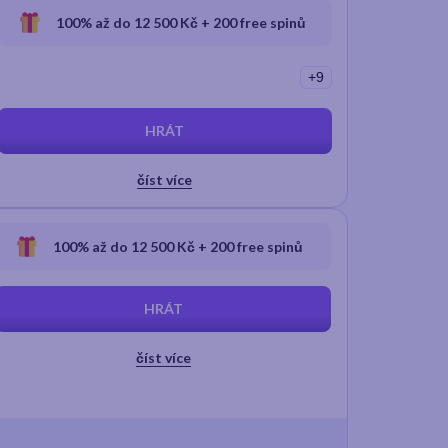
100% až do 12 500 Kč + 200 free spinů
+9
HRÁT
číst více
100% až do 12 500 Kč + 200 free spinů
HRÁT
číst více