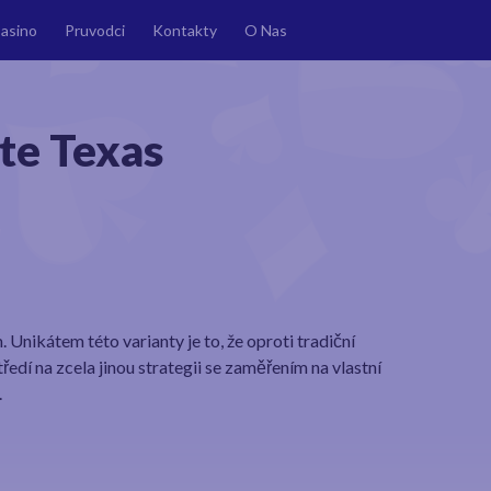
Casino
Pruvodci
Kontakty
O Nas
te Texas
Unikátem této varianty je to, že oproti tradiční
ředí na zcela jinou strategii se zaměřením na vlastní
.