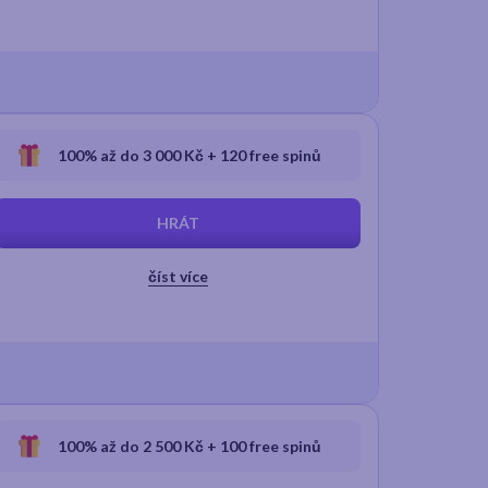
100% až do 3 000 Kč + 120 free spinů
HRÁT
číst více
100% až do 2 500 Kč + 100 free spinů