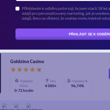
rating
Přihlášením k odběru potvrzuji, že jsem starší 18 let
4.7
údajů pro personalizovaný marketing, jak je uvedeno
Výplatní
Hry
Výplata %
údajů. Beru na vědomí, že souhlas mohu kdykoli odvo
11 000+
97,14%
lhůta
0-48 hodin
PŘIHLÁSIT SE K ODBĚR
Goldzino Casino
rating
4.6
Výplatní
Hry
Výplata %
4 000+
96,74%
lhůta
0-72 hodin