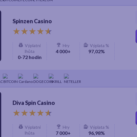
Spinzen Casino
rating
4.6
Výplatní
Hry
Výplata %
4 000+
97,02%
lhůta
0-72 hodin
Diva Spin Casino
rating
4.6
Výplatní
Hry
Výplata %
7 000+
96,98%
lhůta