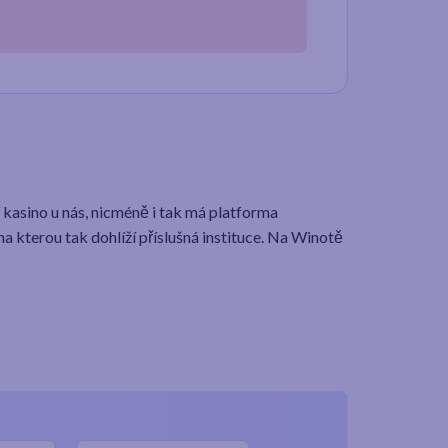
 kasino u nás, nicméně i tak má platforma
 kterou tak dohlíží příslušná instituce. Na Winotě