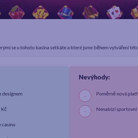
erými se u tohoto kasina setkáte a které jsme během vytváření této
Nevýhody:
m designem
Poměrně nová platf
0 Kč
Nenabízí sportovní
e casino