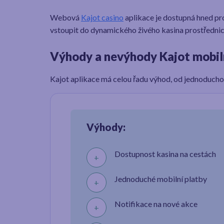
Webová
Kajot casino
aplikace je dostupná hned pro
vstoupit do dynamického živého kasina prostřednict
Výhody a nevýhody Kajot mobil
Kajot aplikace má celou řadu výhod, od jednoduchos
Výhody:
Dostupnost kasina na cestách
Jednoduché mobilní platby
Notifikace na nové akce