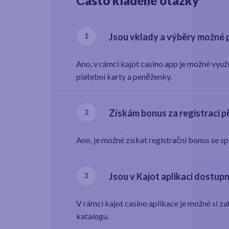
Často kladené otázky
Jsou vklady a výběry možné p
Ano, v rámci kajot casino app je možné vyu
platební karty a peněženky.
Získám bonus za registraci př
Ano, je možné získat registrační bonus se s
Jsou v Kajot aplikaci dostup
V rámci kajot casino aplikace je možné si z
katalogu.