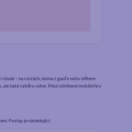
zici všude – na cestách, doma z gauče nebo během
k, ale také výběru výher. Mezi oblíbené mobilní hry
ení. Postup je následující: