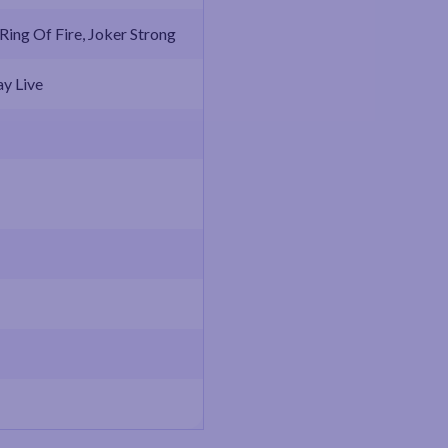
ing Of Fire, Joker Strong
ay Live