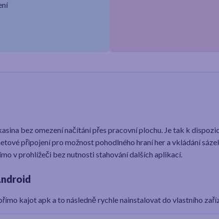
ení
 kasina bez omezení načítání přes pracovní plochu. Je tak k dispo
rnetové připojení pro možnost pohodlného hraní her a vkládání sáze
římo v prohlížeči bez nutnosti stahování dalších aplikací.
Android
římo kajot apk a to následně rychle nainstalovat do vlastního zaříz