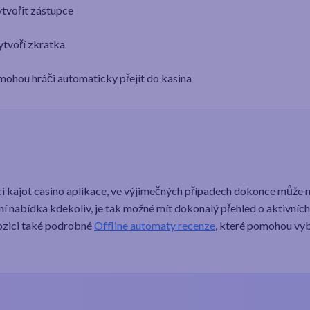
ytvořit zástupce
vytvoří zkratka
ohou hráči automaticky přejít do kasina
 kajot casino aplikace, ve výjimečných případech dokonce může m
ní nabídka kdekoliv, je tak možné mít dokonalý přehled o aktivních
spozici také podrobné
Offline automaty recenze
, které pomohou vybra