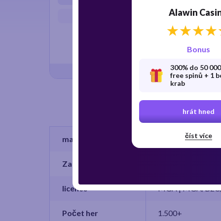
Alawin Casi
Ve vaší zemi není k dispozici
rating
4.8
Bonus
300% do 50 000
free spinů + 1 
krab
hrát hned
číst více
majitel
Pro Xenon Mediath
Založení
2012
licence
MGA | MGA/B2C/
Počet her
1.500+