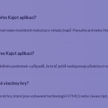
řes Kajot aplikaci?
žívat nejen mobilních metod pro vklady (např. Paysafecard nebo Ne
es Kajot aplikaci?
plněním podmínek v případě, že hráč ještě nedisponuje předchozí re
né všechny hry?
ahrát hry, které jsou vybavené technologií HTML5 nebo Javascript, 