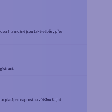
osurf) a možné jsou také výběry přes
gistrací.
to platí pro naprostou většinu Kajot