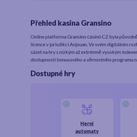
Přehled kasina Gransino
Online platforma Gransino саsіnо CZ byla původně 
licence v jurisdikci Anjouan. Ve svém digitálním ro
sázet na hry s nízkým až extrémně vysokým indexem 
dostupností bonusového a věrnostního programu naví
Dostupné hry
Herní
automaty