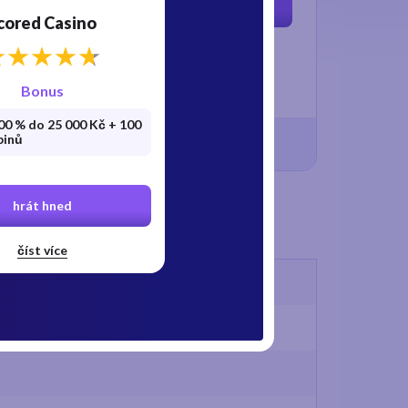
OMEZENÉ
cored Casino
ting
7
Bonus
00 % do 25 000 Kč + 100
pinů
hrát hned
číst více