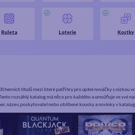
Ruleta
Loterie
Kostky
 herních titulů mezi které patří hry pro úplné nováčky s nízkou vol
 Tento rozsáhlý katalog má něco pro každého a umožňuje ve své na
 her, název, poskytovatel nebo oblíbené kousky a novinky v katalo