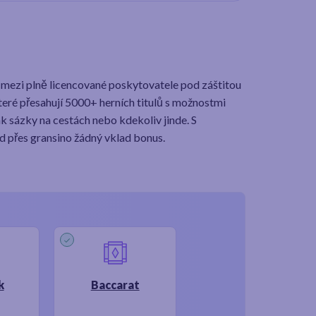
 mezi plně licencované poskytovatele pod záštitou
které přesahují 5000+ herních titulů s možnostmi
k sázky na cestách nebo kdekoliv jinde. S
ad přes gransino žádný vklad bonus.
k
Baccarat