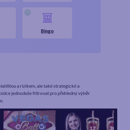
Bingo
atilitou a rizikem, ale také strategické a
bídce jednoduše filtrovat pro přehledný výběr
gu.