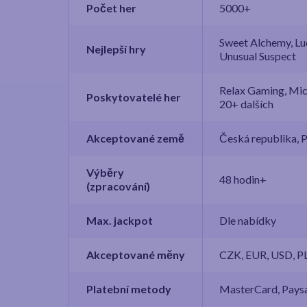
Počet her
5000+
Sweet Alchemy, Luc
Nejlepší hry
Unusual Suspect
Relax Gaming, Mic
Poskytovatelé her
20+ dalších
Akceptované země
Česká republika, P
Výběry
48 hodin+
(zpracování)
Max. jackpot
Dle nabídky
Akceptované měny
CZK, EUR, USD, P
Platební metody
MasterCard, Paysaf