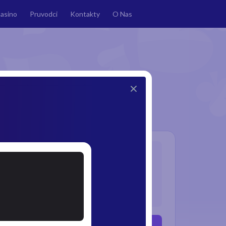
Casino
Pruvodci
Kontakty
O Nas
100 % bonus do 12 500 CZK