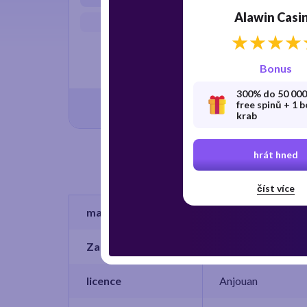
Alawin Casi
Ve vaší zemi není k dispozici
rating
4.8
Bonus
300% do 50 000
free spinů + 1 
krab
hrát hned
číst více
majitel
NovaForge Ltd
Založení
2020
licence
Anjouan