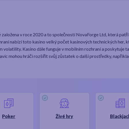
založena v roce 2020 a to společností NovaForge Ltd, která patří
zhraní nabízí toto kasino velký počet kasinových technických her, 
volatility. Kasino dále funguje v mobilním rozhraní a poskytuje ta
c mohou hráči rozšířit svůj zůstatek o další prostředky, napříkl
Poker
Živé hry
Blackjac