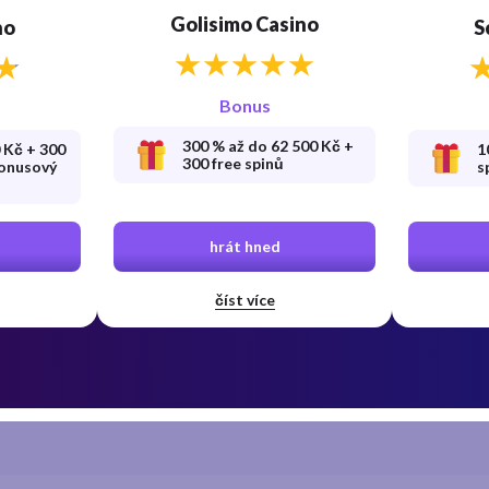
Golisimo Casino
no
Bezpečnost a důvěra
S
4.5
Zákaznický servis
rating
4.5
ra
5.0
4.
Bonus
300 % až do 62 500 Kč +
 Kč + 300
1
300 free spinů
bonusový
s
hrát hned
číst více