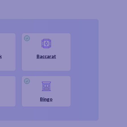
k
Baccarat
Bingo