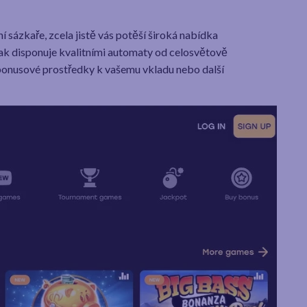
í sázkaře, zcela jistě vás potěší široká nabídka
k disponuje kvalitními automaty od celosvětově
 bonusové prostředky k vašemu vkladu nebo další