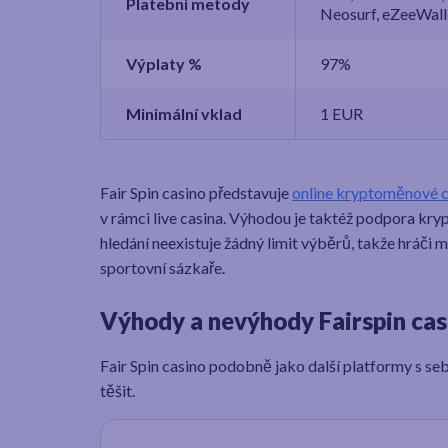
Platební metody
Neosurf, eZeeWalle
Výplaty %
97%
Minimální vklad
1 EUR
Fair Spin casino představuje
online kryptoměnové c
v rámci live casina. Výhodou je taktéž podpora kr
hledání neexistuje žádný limit výběrů, takže hráči
sportovní sázkaře.
Výhody a nevýhody Fairspin cas
Fair Spin casino podobně jako další platformy s seb
těšit.