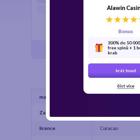
Alawin Casi
Ve vaší zemi není k dispozici
rating
4.8
Bonus
300% do 50 000
free spinů + 1 
krab
hrát hned
číst více
majitel
Techcore Holding 
Založení
2018
licence
Curacao