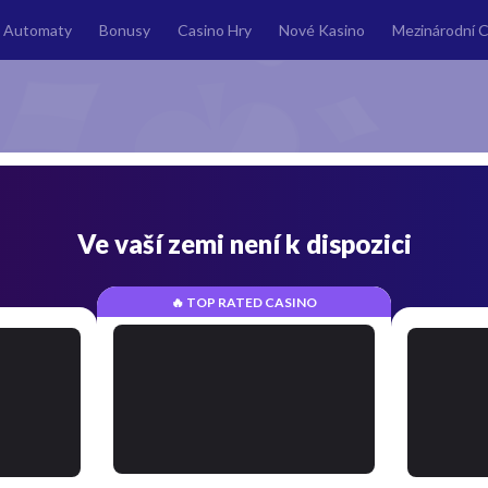
e Automaty
Bonusy
Casino Hry
Nové Kasino
Mezinárodní 
Ve vaší zemi není k dispozici
rating
🔥 TOP RATED CASINO
4.7
Celkové hodnocení
4.7
Výběr hry
5.0
Bonusy a propagace
4.0
Bankovní metody
4.5