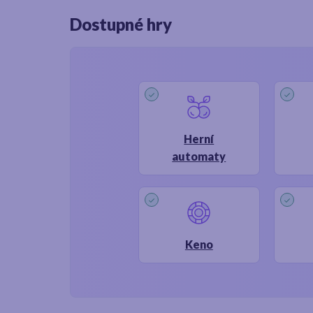
Dostupné hry
Herní
automaty
Keno