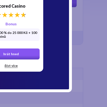
OMEZENÉ
cored Casino
ting
7
Bonus
00 % do 25 000 Kč + 100
pinů
hrát hned
číst více