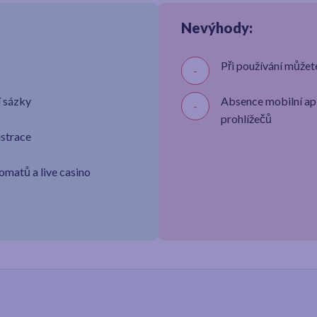
Nevýhody:
Při používání můžet
í sázky
Absence mobilní ap
prohlížečů
istrace
omatů a live casino