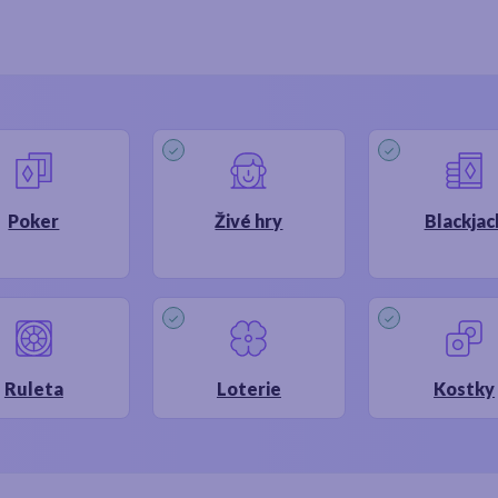
Poker
Živé hry
Blackjac
Ruleta
Loterie
Kostky