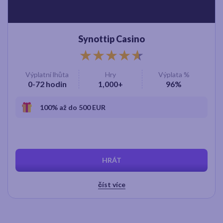
Synottip Casino
rating
4.6
Výplatní lhůta
Hry
Výplata %
0-72 hodin
1,000+
96%
100% až do 500 EUR
HRÁT
číst více