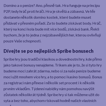
Domino a o peníze? Ano, přesně tak. Hra funguje na principu
P2P, tedy hráč proti hráči. Hra je skvělá a zábavná. Ve hře
dostanete několik domino kostek, které budete muset
přidávat v přesném pořadí. Za to budete získávat body. Hráč,
který na konci kola bude mít více bodů, získává bank. Řekli
bychom, že je to jedna z nejzábavnějších her, kterou ovlivňují
pouze Vaše schopnosti.
Dívejte se po nejlepších Spribe bonusech
Spribe hry jsou tradiční klasikou a dovednostní hry, kde přímo
jako takové bonusy nenajdeme. Trikem ale je to, že si tyto hry
budeme moci zahrát zdarma, nebo si za naše peníze budeme
moci užít mnohem více hry, a to pomocí kasino bonusů. Bonus
za registraci nám přinese i několik set procent i k několik
prvním vkladům. Týdenní nabídky nám pomohou navýšit
zůstatek několikrát týdně. Spribe hry si tak můžeme užít do
syta a bez toho, abychom riskovali hodně našich vlastních