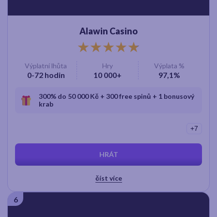
Alawin Casino
rating
4.8
Výplatní lhůta
Hry
Výplata %
0-72 hodin
10 000+
97,1%
300% do 50 000 Kč + 300 free spinů + 1 bonusový
krab
+7
HRÁT
číst více