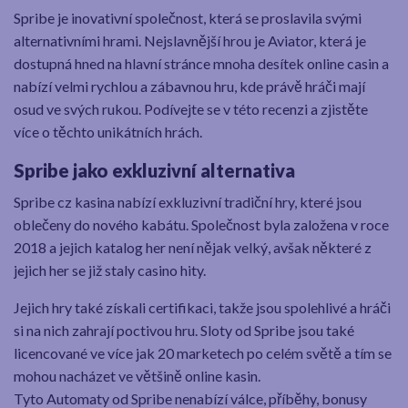
Spribe je inovativní společnost, která se proslavila svými
alternativními hrami. Nejslavnější hrou je Aviator, která je
dostupná hned na hlavní stránce mnoha desítek online casin a
nabízí velmi rychlou a zábavnou hru, kde právě hráči mají
osud ve svých rukou. Podívejte se v této recenzi a zjistěte
více o těchto unikátních hrách.
Spribe jako exkluzivní alternativa
Spribe cz kasina nabízí exkluzivní tradiční hry, které jsou
oblečeny do nového kabátu. Společnost byla založena v roce
2018 a jejich katalog her není nějak velký, avšak některé z
jejich her se již staly casino hity.
Jejich hry také získali certifikaci, takže jsou spolehlivé a hráči
si na nich zahrají poctivou hru. Sloty od Spribe jsou také
licencované ve více jak 20 marketech po celém světě a tím se
mohou nacházet ve většině online kasin.
Tyto Automaty od Spribe nenabízí válce, příběhy, bonusy