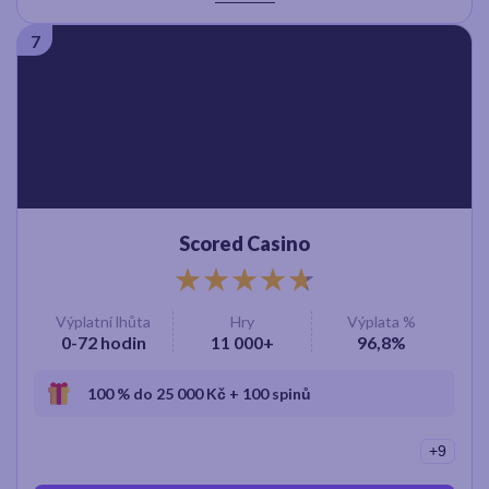
Scored Casino
rating
4.7
Výplatní lhůta
Hry
Výplata %
0-72 hodin
11 000+
96,8%
100 % do 25 000 Kč + 100 spinů
+9