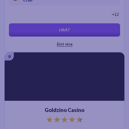
+12
HRÁT
číst více
Goldzino Casino
rating
4.6