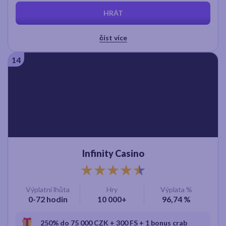
HRÁT
číst více
Infinity Casino
rating
4.5
Výplatní lhůta
Hry
Výplata %
0-72 hodin
10 000+
96,74 %
250% do 75 000 CZK + 300 FS + 1 bonus crab