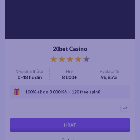
20bet Casino
rating
4.4
Výplatní lhůta
Hry
Výplata %
0-48 hodin
8 000+
96,85%
100% až do 3 000 Kč + 120 free spinů
+4
HRÁT