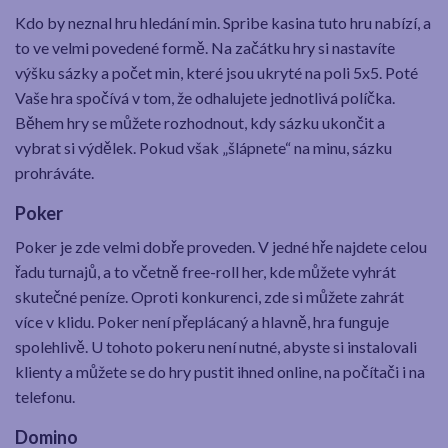
Kdo by neznal hru hledání min. Spribe kasina tuto hru nabízí, a
to ve velmi povedené formě. Na začátku hry si nastavíte
výšku sázky a počet min, které jsou ukryté na poli 5x5. Poté
Vaše hra spočívá v tom, že odhalujete jednotlivá políčka.
Během hry se můžete rozhodnout, kdy sázku ukončit a
vybrat si výdělek. Pokud však „šlápnete“ na minu, sázku
prohráváte.
Poker
Poker je zde velmi dobře proveden. V jedné hře najdete celou
řadu turnajů, a to včetně free-roll her, kde můžete vyhrát
skutečné peníze. Oproti konkurenci, zde si můžete zahrát
více v klidu. Poker není přeplácaný a hlavně, hra funguje
spolehlivě. U tohoto pokeru není nutné, abyste si instalovali
klienty a můžete se do hry pustit ihned online, na počítači i na
telefonu.
Domino