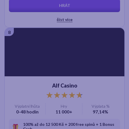
HRÁT
číst více
Alf Casino
rating
4.7
Výplatní lhůta
Hry
Výplata %
0-48 hodin
11 000+
97,14%
100% až do 12 500 Kč + 200 free spinů + 1 Bonus
Crab