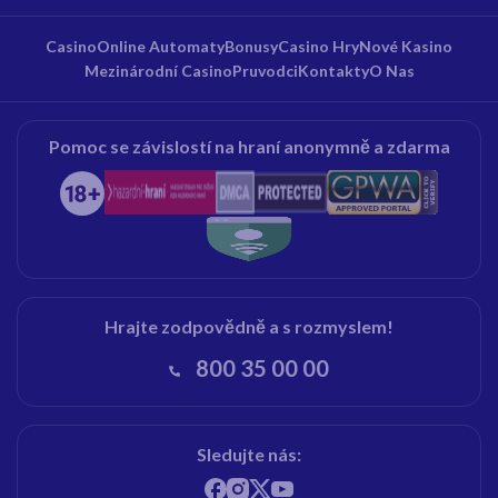
Casino
Online Automaty
Bonusy
Casino Hry
Nové Kasino
Mezinárodní Casino
Pruvodci
Kontakty
O Nas
Pomoc se závislostí na hraní anonymně a zdarma
Hrajte zodpovědně a s rozmyslem!
800 35 00 00
Sledujte nás:
facebook
instagram
twitter
youtube