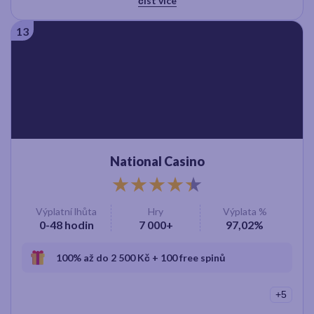
číst více
National Casino
rating
4.4
Výplatní lhůta
Hry
Výplata %
0-48 hodin
7 000+
97,02%
100% až do 2 500 Kč + 100 free spinů
+5