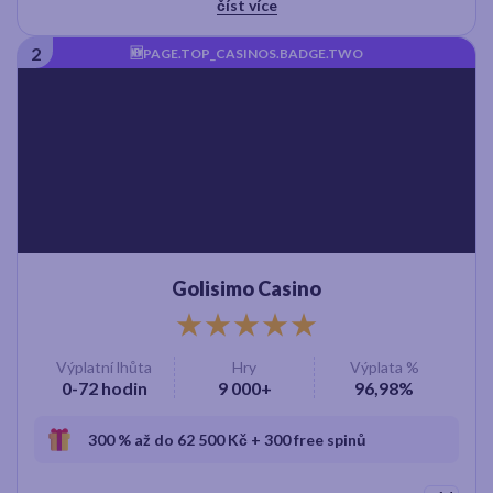
číst více
🆕PAGE.TOP_CASINOS.BADGE.TWO
Golisimo Casino
rating
5.0
Výplatní lhůta
Hry
Výplata %
0-72 hodin
9 000+
96,98%
300 % až do 62 500 Kč + 300 free spinů