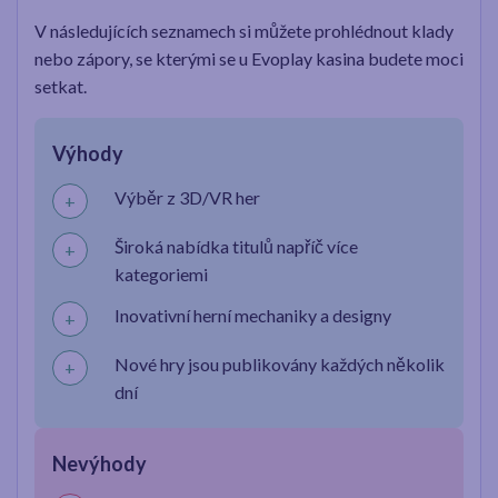
V následujících seznamech si můžete prohlédnout klady
nebo zápory, se kterými se u Evoplay kasina budete moci
setkat.
Výhody
Výběr z 3D/VR her
Široká nabídka titulů napříč více
kategoriemi
Inovativní herní mechaniky a designy
Nové hry jsou publikovány každých několik
dní
Nevýhody