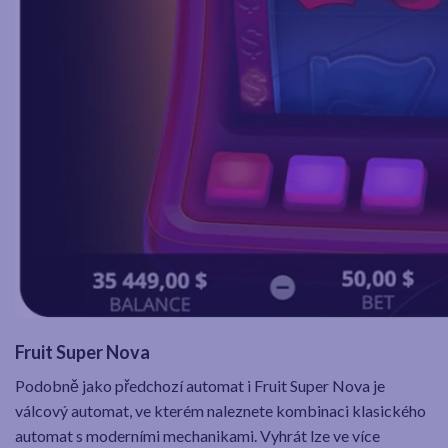
Fruit Super Nova
Podobně jako předchozí automat i Fruit Super Nova je
válcový automat, ve kterém naleznete kombinaci klasického
automat s moderními mechanikami. Vyhrát lze ve více