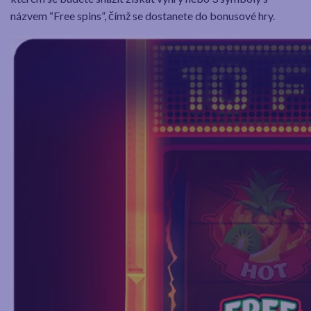
názvem “Free spins”, čímž se dostanete do bonusové hry.