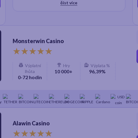
číst více
Monsterwin Casino
rating
4.9
Výplatní
Hry
Výplata %
10 000+
96,39%
lhůta
0-72 hodin
Alawin Casino
rating