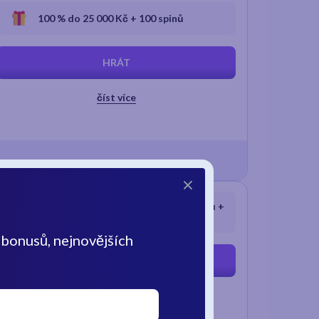
100 % do 25 000 Kč + 100 spinů
HRÁT
číst více
100% až do 12 500 Kč + 200 free spinů +
1 Bonus Crab
 bonusů, nejnovějších
HRÁT
číst více