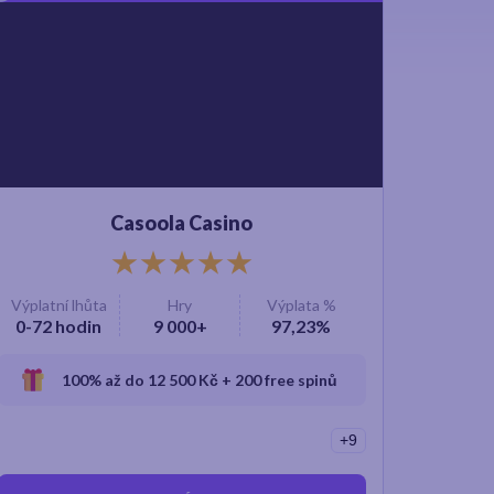
Casoola Casino
rating
5.0
Výplatní lhůta
Hry
Výplata %
0-72 hodin
9 000+
97,23%
100% až do 12 500 Kč + 200 free spinů
+9