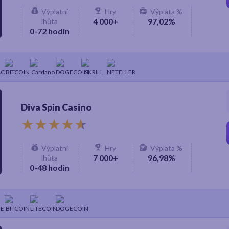
4.6
Výplatní
Hry
Výplata %
4 000+
97,02%
lhůta
0-72 hodin
Diva Spin Casino
rating
4.6
Výplatní
Hry
Výplata %
7 000+
96,98%
lhůta
0-48 hodin