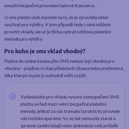
umožní bezpečné provedení takové transakce.
U sms plateb však myslete na to, že je zpravidla nelze
využívat pro výběry. V tom případě tedy s nimi můžete
provést vklady, ale už je třeba vybrat odlišnou platební
metodu pro výběry.
Pro koho je sms vklad vhodný?
Platba do online kasina přes SMS nemusí být vhodná pro
všechny – pojďme si však představit situace nebo preference,
díky kterým byste ji rozhodně měli zvážit:
Vyhledáváte pro vklady vysoké zabezpečení: SMS
platby se řadí mezi velmi bezpečné platební
metody, jelikož za vás transakci prakticky provede
váš mobilní operátor. Vy se tak nemusíte starat o
správné zadání údajů nebo jednoduše celý průběh