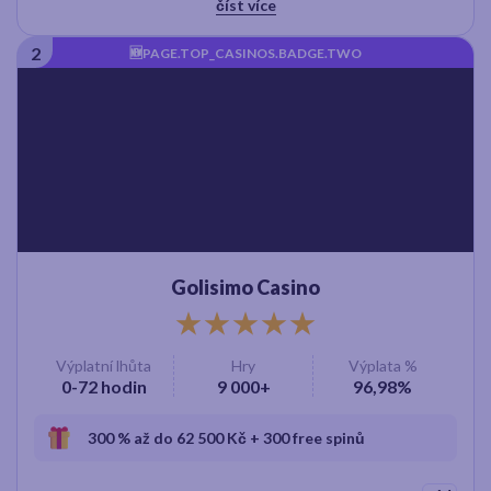
číst více
🆕PAGE.TOP_CASINOS.BADGE.TWO
Golisimo Casino
rating
5.0
Výplatní lhůta
Hry
Výplata %
0-72 hodin
9 000+
96,98%
300 % až do 62 500 Kč + 300 free spinů