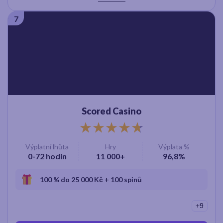
Scored Casino
rating
4.7
Výplatní lhůta
Hry
Výplata %
0-72 hodin
11 000+
96,8%
100 % do 25 000 Kč + 100 spinů
+9