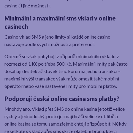
casino či jiné možnosti.
Minimální a maximální sms vklad v online
casinech
Casino vklad SMS a jeho limity si každé online casino
nastavuje podle svých možností a preferencí.
Obecně se však pohybují v případě minimálního vkladu v
rozmezí od 1 Kč po třeba 500 Kč. Maximální limity pak často
dosahují desítek až stovek tisíc korun na jednu transakci –
maximální výši transakce však může omezit také mobilní
operátor nebo vaše nastavené limity pro mobilní platby.
Podporují česká online casina sms platby?
Mnohdy ano. Vklad přes SMS do online kasina je totiž velice
rychlý a jednoduchý, proto jej mají hráči velice v oblibě a
online kasina se tomu samozřejmě chtějí přizpůsobit. Někdy
se setkáte s vklady přes sms skrze platební bránu, která