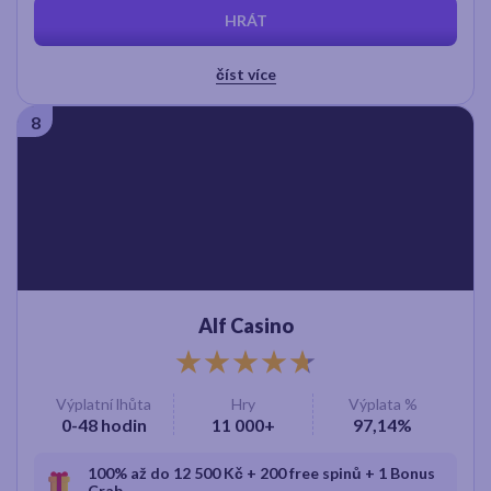
HRÁT
číst více
Alf Casino
rating
4.7
Výplatní lhůta
Hry
Výplata %
0-48 hodin
11 000+
97,14%
100% až do 12 500 Kč + 200 free spinů + 1 Bonus
Crab