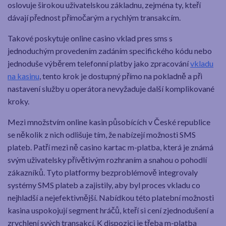
oslovuje širokou uživatelskou základnu, zejména ty, kteří
dávají přednost přímočarým a rychlým transakcím.
Takové poskytuje online casino vklad pres sms s
jednoduchým provedením zadáním specifického kódu nebo
jednoduše výběrem telefonní platby jako zpracování
vkladu
na kasinu
, tento krok je dostupný přímo na pokladně a při
nastavení služby u operátora nevyžaduje další komplikované
kroky.
Mezi množstvím online kasin působících v České republice
se několik z nich odlišuje tím, že nabízejí možnosti SMS
plateb. Patří mezi ně casino kartac m-platba, která je známá
svým uživatelsky přívětivým rozhraním a snahou o pohodlí
zákazníků. Tyto platformy bezproblémově integrovaly
systémy SMS plateb a zajistily, aby byl proces vkladu co
nejhladší a nejefektivnější. Nabídkou této platební možnosti
kasina uspokojují segment hráčů, kteří si cení zjednodušení a
zrychlení svých transakcí. K dispozici je třeba m-platba