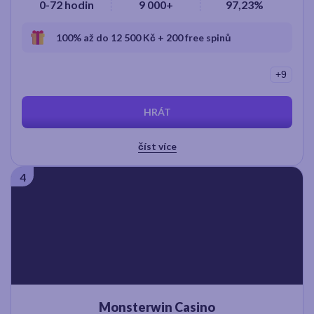
0-72 hodin
9 000+
97,23%
100% až do 12 500 Kč + 200 free spinů
+9
HRÁT
číst více
Monsterwin Casino