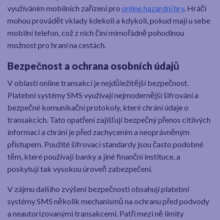
využíváním mobilních zařízení pro
online hazardní hry
. Hráči
mohou provádět vklady kdekoli a kdykoli, pokud mají u sebe
mobilní telefon, což z nich činí mimořádně pohodlnou
možnost pro hraní na cestách.
Bezpečnost a ochrana osobních údajů
V oblasti online transakcí je nejdůležitější bezpečnost.
Platební systémy SMS využívají nejmodernější šifrování a
bezpečné komunikační protokoly, které chrání údaje o
transakcích. Tato opatření zajišťují bezpečný přenos citlivých
informací a chrání je před zachycením a neoprávněným
přístupem. Použité šifrovací standardy jsou často podobné
těm, které používají banky a jiné finanční instituce, a
poskytují tak vysokou úroveň zabezpečení.
V zájmu dalšího zvýšení bezpečnosti obsahují platební
systémy SMS několik mechanismů na ochranu před podvody
a neautorizovanými transakcemi. Patří mezi ně limity