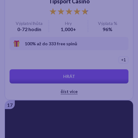
Tipsport Casino
rating
4.7
Výplatní lhůta
Hry
Výplata %
0-72 hodin
1,000+
96%
100% až do 333 free spinů
+1
HRÁT
číst více