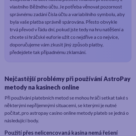
vlastního Běžného účtu. Je potřeba věnovat pozornost
správnému zadání čísla účtu a variabilního symbolu, aby
byla vaše platba správně spárována. Přesto obvykle
trvá převod v řádu dní, pokud jste tedy na hru natěšení a
chcete si hráčské euforie užít co nejdříve a co nejvíce,
doporučujeme vám zkusit jiný způsob platby,
předejdete tak případnému zklamání.
Nejčastější problémy při používání AstroPay
metody na kasinech online
Při používání platebních metod se mohou hráči setkat také s
některými nepříjemnými situacemi, se kterými je nutné
počítat, pro astropay casino online metody plateb se jedná o
následující body.
Použití přes nelicencovaná kasina nemá řešení