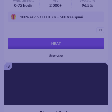
Výplatní lhůta
Hry
Výplata %
0-72 hodin
2,000+
96,5%
100% až do 1 000 CZK + 500 free spinů
+1
HRÁT
číst více