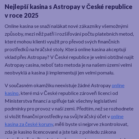
Nejlepší kasina s Astropay v České republice
v roce 2025
Online kasina se snaží nalákat nové zákazníky všemožnými
způsoby, mezi něž patří i rozšiřování počtu platebních metod,
které mohou klienti využít pro převod svých finančních
prostředků na hráčské stoly. Která online kasina akceptují
vklad přes Astropay? V České republice je velmi obtížné najít
Astropay casina, neboť tato metoda je na našem území velmi
neobvyklá a kasina ji implementují jen velmi pomalu.
V současném okamžiku neexistuje žádné Astropay
online
kasino
, které má v České republice zároveň licenci od
Ministerstva financí a splňuje tak všechny legislativní
podmínky pro provoz v naší zemi. Předtím, než se rozhodnete
si vložit finanční prostředky na svůj hráčský účet v
online
kasina za české koruny
, měli byste si nejprve zkontrolovat,
zda je kasino licencované a jste tak z pohledu zákona