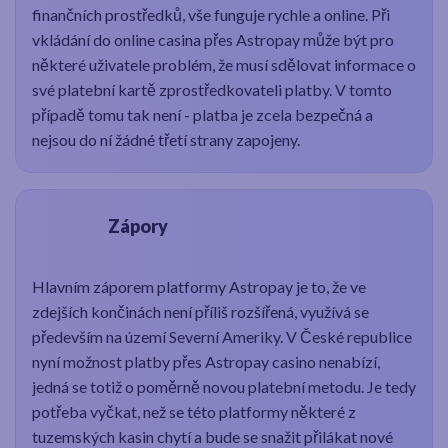
finančních prostředků, vše funguje rychle a online. Při
vkládání do online casina přes Astropay může být pro
některé uživatele problém, že musí sdělovat informace o
své platební kartě zprostředkovateli platby. V tomto
případě tomu tak není - platba je zcela bezpečná a
nejsou do ní žádné třetí strany zapojeny.
Zápory
Hlavním záporem platformy Astropay je to, že ve
zdejších končinách není příliš rozšířená, využívá se
především na území Severní Ameriky. V České republice
nyní možnost platby přes Astropay casino nenabízí,
jedná se totiž o poměrně novou platební metodu. Je tedy
potřeba vyčkat, než se této platformy některé z
tuzemských kasin chytí a bude se snažit přilákat nové