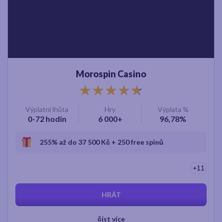
Morospin Casino
rating
4.7
Výplatní lhůta
Hry
Výplata %
0-72 hodin
6 000+
96,78%
255% až do 37 500 Kč + 250 free spinů
+11
HRÁT
číst více