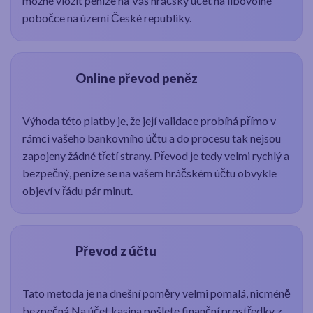
možné vložit peníze na Váš hráčský účet na libovolné
pobočce na území České republiky.
Online převod peněz
Výhoda této platby je, že její validace probíhá přímo v
rámci vašeho bankovního účtu a do procesu tak nejsou
zapojeny žádné třetí strany. Převod je tedy velmi rychlý a
bezpečný, peníze se na vašem hráčském účtu obvykle
objeví v řádu pár minut.
Převod z účtu
Tato metoda je na dnešní poměry velmi pomalá, nicméně
bezpečná Na účet kasina pošlete finanční prostředky z