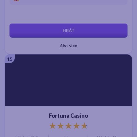
HRÁT
číst více
Fortuna Casino
rating
4.7