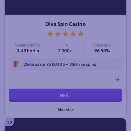
Diva Spin Casino
rating
4.6
Výplatní lhůta
Hry
Výplata %
0-48 hodin
7 000+
96,98%
250% až do 75 000 Kč + 350 free spinů
+5
HRÁT
číst více