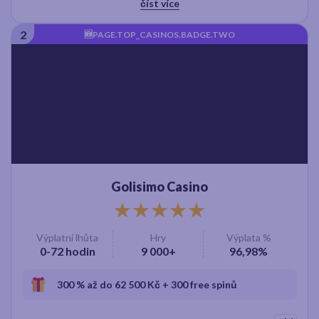
číst více
🆕PAGE.TOP_CASINOS.BADGE.TWO
Golisimo Casino
rating
5.0
Výplatní lhůta
Hry
Výplata %
0-72 hodin
9 000+
96,98%
300 % až do 62 500 Kč + 300 free spinů