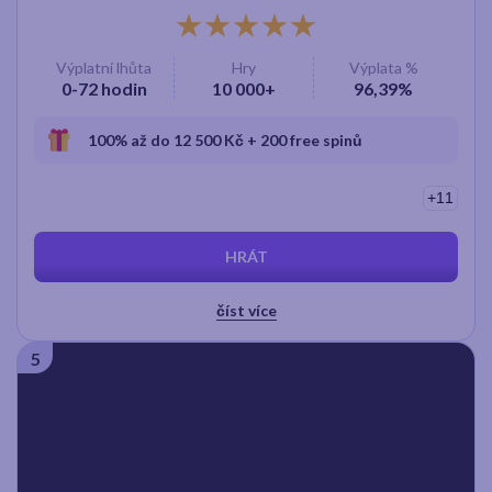
rating
4.9
Výplatní lhůta
Hry
Výplata %
0-72 hodin
10 000+
96,39%
100% až do 12 500 Kč + 200 free spinů
+11
HRÁT
číst více