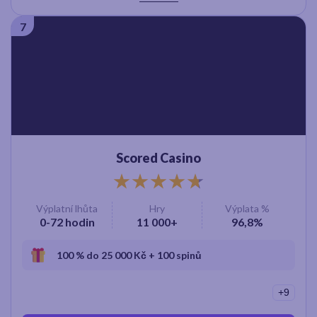
Scored Casino
rating
4.7
Výplatní lhůta
Hry
Výplata %
0-72 hodin
11 000+
96,8%
100 % do 25 000 Kč + 100 spinů
+9