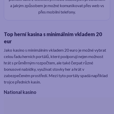
a jakým způsobem je možné komunikovat přes web vs
přes mobilní telefony.
Top herní kasina s minimálním vkladem 20
eur
Jako kasino s minimálním vkladem 20 euro je možné vybrat
celou řadu herních portálů, které podporují nejen možnost
hrát s průměrným rozpočtem, ale také čerpat různé
bonusové nabídky, využívat stovky her a hrát v
zabezpečeném prostředí. Mezi tyto portály spadá například
trojce předních kasin.
National kasino