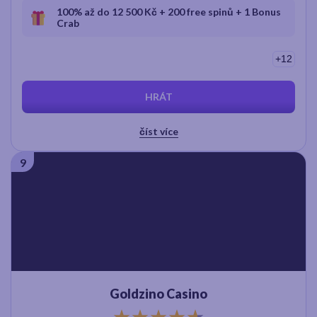
100% až do 12 500 Kč + 200 free spinů + 1 Bonus
Crab
+12
HRÁT
číst více
Goldzino Casino