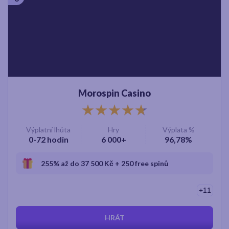
Morospin Casino
rating
4.7
Výplatní lhůta
Hry
Výplata %
0-72 hodin
6 000+
96,78%
255% až do 37 500 Kč + 250 free spinů
+11
HRÁT