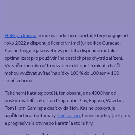
HellSpin kasino
je mezinárodní herní portál, který funguje od
roku 2022 a disponuje licencí v rámci jurisdikce Curacao.
Kasino funguje jako webový portál a disponuje mobilní
optimalizací pro používání na cestách přes chytrá zařízení.
Vytvoření herního účtu nezabere déle, než 5 minut a hráči
mohou využívat uvítací nabídky 100 % do 100 eur + 100
spinů zdarma.
Také herní katalog potěší, ten obsahuje na 4000 her od
poskytovatelů, jako jsou Pragmatic Play, Fugaso, Wazdan,
Tom Horn Gaming a desítky dalších. Kasino poskytuje
například hrací automaty,
živé kasino
, bonus buy hry, jackpoty
a progresivní sloty nebo karetní a stolní hry.