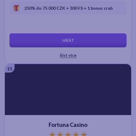
250% do 75 000 CZK + 300 FS + 1 bonus crab
HRÁT
číst více
Fortuna Casino
rating