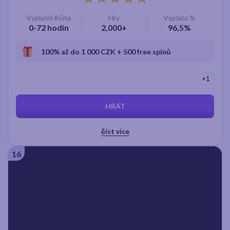
4.7
Výplatní lhůta
Hry
Výplata %
0-72 hodin
2,000+
96,5%
100% až do 1 000 CZK + 500 free spinů
+1
HRÁT
číst více