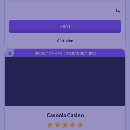
+14
HRÁT
číst více
⚡PAGE.TOP_CASINOS.BADGE.THREE
Casoola Casino
rating