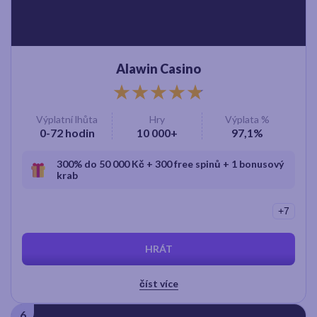
Alawin Casino
rating
4.8
Výplatní lhůta
Hry
Výplata %
0-72 hodin
10 000+
97,1%
300% do 50 000 Kč + 300 free spinů + 1 bonusový
krab
+7
HRÁT
číst více