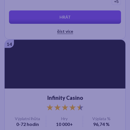
+5
HRÁT
číst více
Infinity Casino
rating
4.5
Výplatní lhůta
Hry
Výplata %
0-72 hodin
10 000+
96,74 %