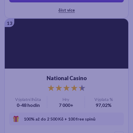
číst více
National Casino
rating
4.4
Výplatní lhůta
Hry
Výplata %
0-48 hodin
7 000+
97,02%
100% až do 2 500 Kč + 100 free spinů