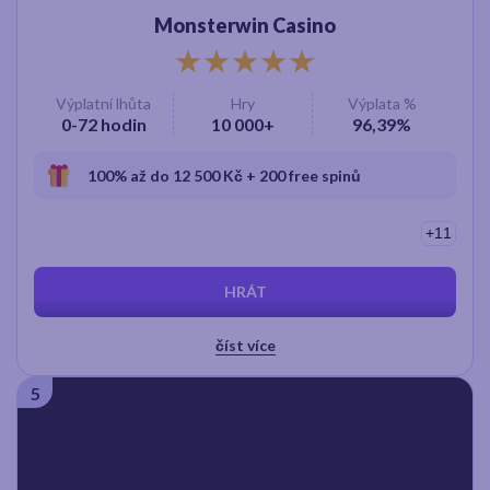
Monsterwin Casino
rating
4.9
Výplatní lhůta
Hry
Výplata %
0-72 hodin
10 000+
96,39%
100% až do 12 500 Kč + 200 free spinů
+11
HRÁT
číst více