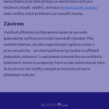
Samozřejmostí je také přístup na vlastní herní účet pro
možnost vkladů, výběrů, aktivace
nejlepší casino bonusy
nebo změny svých preferencí pro použití kasina.
Závěrem
Využívat přihlášení na Wazamba kasino je opravdu
jednoduché a přitom pro hráče nesmírně výhodné. Přes
mobilní telefony, zkratky napodobující aplikace nebo z
pracovní plochy – ze všech platforem je možné se přihlásit
jednoduše, dokonce i s nastavením biometriky na mobilních
telefonech, které to podporují. Není se tak nutné obávat toho,
že by proces byl složitý, naopak je má kasino hravé a
přehledné rozhraní.