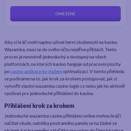
OMEZENÉ
Aby si hráč mohl naplno užívat herní zkušenosti na kasinu
Wazamba, musí se do svého účtu nejdříve přihlásit. Tento
proces je nesmírně jednoduchý a dostupný na všech
platformách, na kterých kasino funguje od pracovní plochy
po
casino aplikace ke stažení
optimalizaci. V tomto přehledu
se podíváme na to, jak krok za krokem postupovat, jak si
vytvořit vlastní wazamba casino login cz nebo jak ho aktivně
využívat pro jednoduché přihlášení do kasina.
Přihlášení krok za krokem
Jednoduché wazamba casino přihlášení online mohou hráči
načítat všude, nabídka postranního panelu se na žádné ze
stránek kasina nemění a tlačítko pro vstup do členské sekce