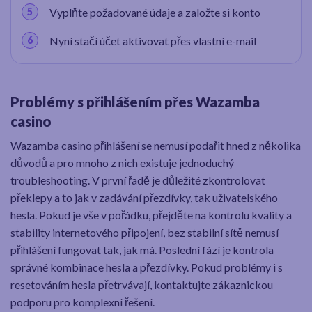
Vyplňte požadované údaje a založte si konto
Nyní stačí účet aktivovat přes vlastní e-mail
Problémy s přihlášením přes Wazamba
casino
Wazamba casino přihlášení se nemusí podařit hned z několika
důvodů a pro mnoho z nich existuje jednoduchý
troubleshooting. V první řadě je důležité zkontrolovat
překlepy a to jak v zadávání přezdívky, tak uživatelského
hesla. Pokud je vše v pořádku, přejděte na kontrolu kvality a
stability internetového připojení, bez stabilní sítě nemusí
přihlášení fungovat tak, jak má. Poslední fází je kontrola
správné kombinace hesla a přezdívky. Pokud problémy i s
resetováním hesla přetrvávají, kontaktujte zákaznickou
podporu pro komplexní řešení.