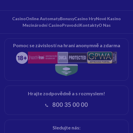
Casino
Online Automaty
Bonusy
Casino Hry
Nové Kasino
Mezinárodní Casino
Pruvodci
Kontakty
O Nas
Pomoc se závislostí na hraní anonymně a zdarma
Hrajte zodpovědně a s rozmyslem!
800 35 00 00
Sledujte nás: