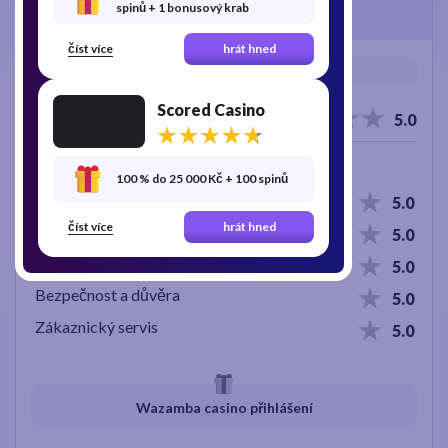
spinů + 1 bonusový krab
číst více
hrát hned
Ve vaší zemi není k dispozici
rating
Scored Casino
Celkové hodnocení
5.0
5.0
rating
4.7
100 % do 25 000 Kč + 100 spinů
Výběr hry
5.0
číst více
hrát hned
Bonusy a propagace
5.0
Bankovní metody
5.0
Bezpečnost a důvěra
5.0
Zákaznický servis
5.0
Wazamba casino přihlášení