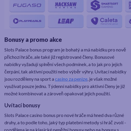
Bonusy a promo akce
Slots Palace bonus program je bohatý a má nabídku pro nově
příchozí hráče, ale také již registrované členy. Bonusové
nabídky vyžadují splnění všech podmínek, a to jak pro jejich
čerpání, tak aktivní použití nebo výběr výhry. Uvítací nabídky
jsou rozděleny na sport a
casino za penize
, je však možné
využívat pouze jednu. Týdenní nabídky pro aktivní členy je již
možné kombinovat a zároveň opakovat jejich použití.
Uvítací bonusy
Slots Palace casino bonus pro nové hráče má hned dva různé
druhy, a to podle toho, jaký typ platební metody si hráč zvolí -
rozdělena je na klasické peněžní bonusy nebo na bonusy s