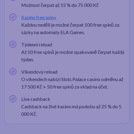
Možnost čerpat až 15 % do 75 000 Kč
Kasino free spiny
Každou neděli je možné čerpat 100 free spinů za
sázky na automaty ELA Games.
Týdenní reload
Až 50 free spinů je možné opakovaně čerpat každý
týden.
Víkendový reload
O víkendech nabízí Slots Palace casino odměnu až
17 500 Kč + 50 free spinů za vklad na účet.
Live cashback
Cashback na živé kasino má podobu až 25 % do 5
000 Kč.