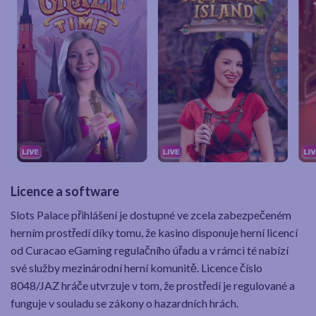
Licence a software
Slots Palace přihlášení je dostupné ve zcela zabezpečeném
herním prostředí díky tomu, že kasino disponuje herní licencí
od Curacao eGaming regulačního úřadu a v rámci té nabízí
své služby mezinárodní herní komunitě. Licence číslo
8048/JAZ hráče utvrzuje v tom, že prostředí je regulované a
funguje v souladu se zákony o hazardních hrách.