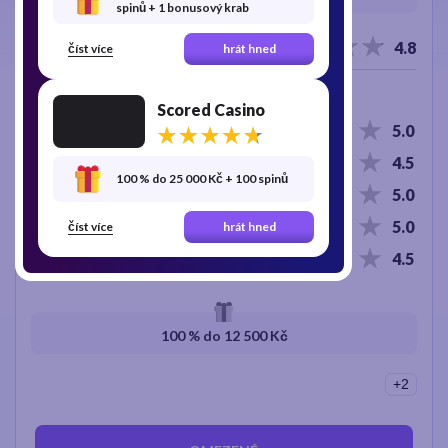
spinů + 1 bonusový krab
rating
Celkové hodnocení
4.8
4.8
číst více
hrát hned
Scored Casino
Výběr hry
5.0
rating
Bonusy a propagace
4.7
4.5
100 % do 25 000 Kč + 100 spinů
Bankovní metody
5.0
Bezpečnost a důvěra
5.0
číst více
hrát hned
Zákaznický servis
4.5
100 % do 12 500 Kč
+2