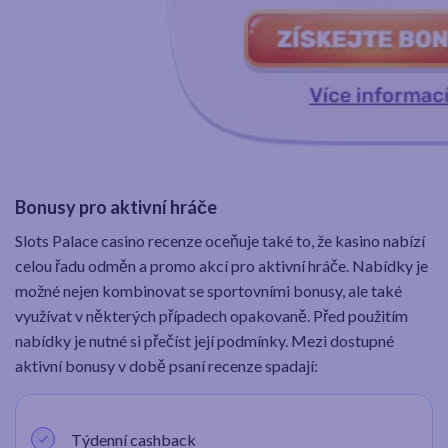
Bonusy pro aktivní hráče
Slots Palace casino recenze oceňuje také to, že kasino nabízí
celou řadu odměn a promo akcí pro aktivní hráče. Nabídky je
možné nejen kombinovat se sportovními bonusy, ale také
využívat v některých případech opakovaně. Před použitím
nabídky je nutné si přečíst její podmínky. Mezi dostupné
aktivní bonusy v době psaní recenze spadají:
Týdenní cashback