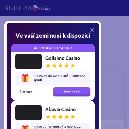
Domov
Casino
Slotspalace Casino
Ve vaší zemi není k dispozici
SlotsPalace Casino
🔥 TOP RATED CASINO
Marie Volná
| Online kasíno expert
Golisimo Casino
Posledná aktualizácia
Dec 28, 2025, 1:41PM
rating
5.0
300 % až do 62 500 Kč + 300 free
spinů
číst více
hrát hned
Alawin Casino
rating
4.8
300% do 50 000 Kč + 300 free
Ve vaší zemi není k dispozici