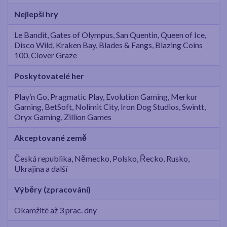
Nejlepší hry
Le Bandit, Gates of Olympus, San Quentin, Queen of Ice,
Disco Wild, Kraken Bay, Blades & Fangs, Blazing Coins
100, Clover Graze
Poskytovatelé her
Play’n Go, Pragmatic Play, Evolution Gaming, Merkur
Gaming, BetSoft, Nolimit City, Iron Dog Studios, Swintt,
Oryx Gaming, Zillion Games
Akceptované země
Česká republika, Německo, Polsko, Řecko, Rusko,
Ukrajina a další
Výběry (zpracování)
Okamžité až 3 prac. dny