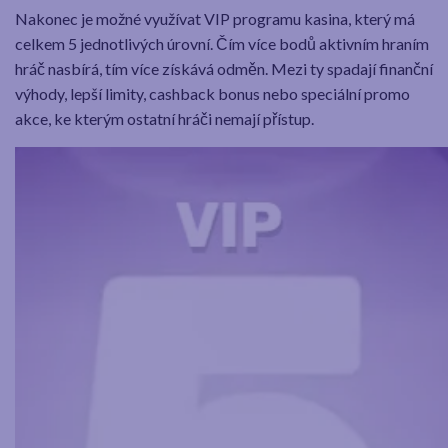
Nakonec je možné využívat VIP programu kasina, který má
celkem 5 jednotlivých úrovní. Čím více bodů aktivním hraním
hráč nasbírá, tím více získává odměn. Mezi ty spadají finanční
výhody, lepší limity, cashback bonus nebo speciální promo
akce, ke kterým ostatní hráči nemají přístup.