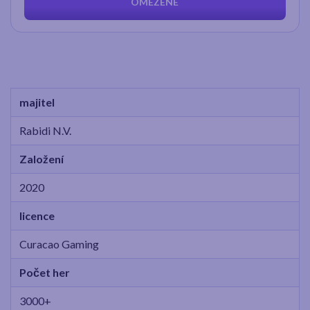
OMEZENÉ
majitel
Rabidi N.V.
Založení
2020
licence
Curacao Gaming
Počet her
3000+