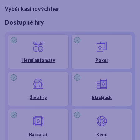
Výběr kasinových her
Dostupné hry
Herní automaty
Poker
Živé hry
Blackjack
Baccarat
Keno