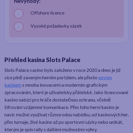
Nevýhody:
Offshore licence
Vysoké požadavky sázek
Přehled kasina Slots Palace
Slots Palace casino bylo založeno v roce 2020 a dnes je již
sice plně zaveným herním portálem, ale přesto
novým
kasinem
s mnoha inovacemi a moderním grafickým
zpracováním, které je uživatelsky přátelské. Jako licencované
kasino nabízí pro hráče dostatečnou ochranu, včetně
šifrování vzájemné komunikace. Přes toho herní kasino je
navíc možné využívat různorodou nabídku, od kasinových her,
přes turnaje, živé kasino až po sportovní sázky nebo unikát,
kterým je spin rally s dalšími možnostmi výhry.