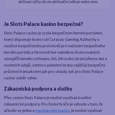
aktivaci účtu skrze aktivační odkaz nebo sms.
Je Slots Palace kasino bezpečné?
Slots Palace casino je zcela bezpečným herním portálem,
který disponuje licencí od Curacao Gaming Authority a
využívá bezpečnostní protokolů pro nabízení bezpečného
herního portálu a férovosti her nabídkou licencovaných
vývojářů herního softwaru. SSL šifrování chrání přenos dat a
osobních údajů, zatímco platební brány zajišťují bezpečný
průchod transakcemi jak pro vklady, tak pro Slots Palace
casino výběr výher.
Zákaznická podpora a služby
Přes casino Slots Palace je možné využívat kvalitní
zákaznické podpory. Pro české hráče je výhoda v tom, že
ačkoliv se jedná o
mezinárodní kasino
, je možné využívat