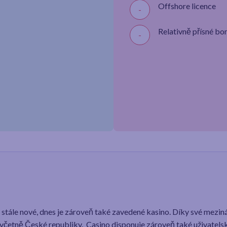
Offshore licence
Relativně přísné b
e stále nové, dnes je zároveň také zavedené kasino. Díky své mezin
 včetně České republiky. Casino disponuje zároveň také uživatel