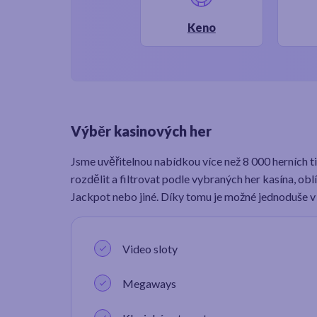
Keno
Výběr kasinových her
Jsme uvěřitelnou nabídkou více než 8 000 herních t
rozdělit a filtrovat podle vybraných her kasína, ob
Jackpot nebo jiné. Díky tomu je možné jednoduše 
Video sloty
Megaways