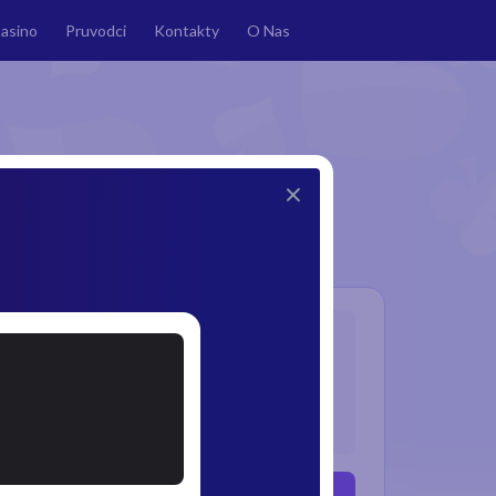
Casino
Pruvodci
Kontakty
O Nas
100% az do 12,500 Kč + 200 FS