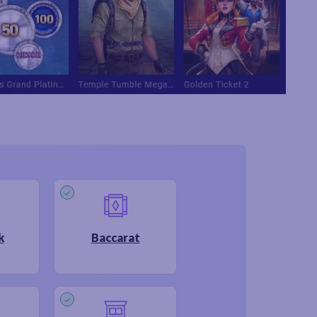
k
Baccarat