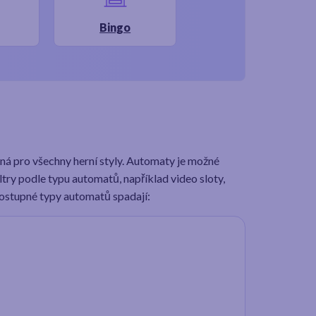
Bingo
dná pro všechny herní styly. Automaty je možné
ltry podle typu automatů, například video sloty,
dostupné typy automatů spadají: