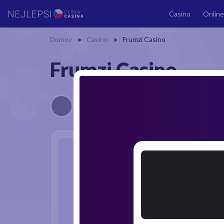
Casino
Onlin
Domov
Casino
Frumzi Casino
Frumzi Casino
Pavel Sedláček
| Online kasíno expert
Posledná aktualizácia
Jul 30, 2026, 2:03PM