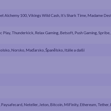
et Alchemy 100, Vikings Wild Cash, It’s Shark Time, Madame Des
c Play, Thunderkick, Relax Gaming, Betsoft, Push Gaming, Spribe
olsko, Norsko, Maďarsko, Španělsko, Itálie a další
 Paysafecard, Neteller, Jeton, Bitcoin, MiFinity, Ethereum, Tether, L