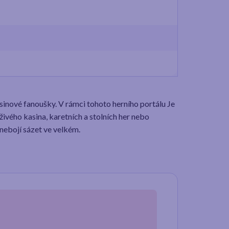
asinové fanoušky. V rámci tohoto herního portálu Je
živého kasina, karetních a stolních her nebo
e nebojí sázet ve velkém.