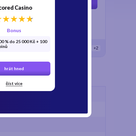
OMEZENÉ
cored Casino
ting
7
Bonus
00 % do 25 000 Kč + 100
pinů
+2
hrát hned
číst více