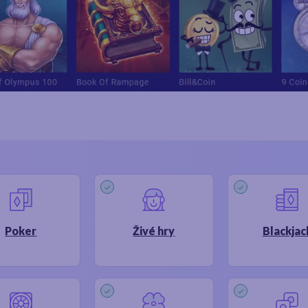
Poker
Živé hry
Blackjac