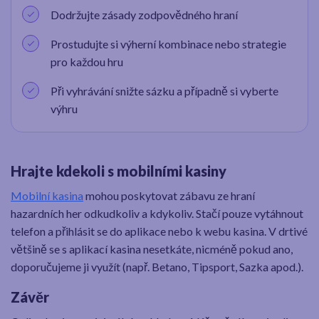
Dodržujte zásady zodpovědného hraní
Prostudujte si výherní kombinace nebo strategie
pro každou hru
Při vyhrávání snižte sázku a případně si vyberte
výhru
Hrajte kdekoli s mobilními kasiny
Mobilní kasina
mohou poskytovat zábavu ze hraní
hazardních her odkudkoliv a kdykoliv. Stačí pouze vytáhnout
telefon a přihlásit se do aplikace nebo k webu kasina. V drtivé
většině se s aplikací kasina nesetkáte, nicméně pokud ano,
doporučujeme ji využít (např. Betano, Tipsport, Sazka apod.).
Závěr