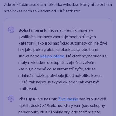
Zde přikládáme seznam několika výhod, se kterými se během
hraní v kasinech s vkladem od 1 Kč setkáte:
Bohatá herní knihovna
: Herní knihovna v
kvalitních kasinech zahrnuje mnoho různých
kategorií, jako jsou například automaty online, živé
hry jako poker, ruleta či blackjack, nebo herní
shows nebo
kasino loterie
. Některé hry nebudou s
malým vkladem dostupné - zejména v živém
kasinu, nicméně co se automatů týče, zde se
minimální sázka pohybuje již od několika korun.
Hráči tak nejsou nízkými vklady nijak výrazně
limitováni.
Přístup k live kasinu
:
Živé kasino
nabízí o úroveň
lepší hráčský zážitek, než který vám jsou schopny
nabídnout virtuální online hry. Zde totiž hrajete