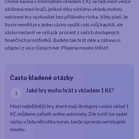
Online kasina s minimálním vkladem 1 Kč se řadí mezi velice
oblíbená mezi hráči, jelikož díky nízkému vkladu mohou
nabízené hry vyzkoušet bez přílišného rizika. Vždy platí, že
byste neměli pro jednu sázku využít celý svůj kapitál, ale
sázku nastavit ve výši pár procent z vašich dostupných
finančních prostředků. Budete tak hrát déle a zábavu si
užijete i z více různých her. Přejeme mnoho štěstí!
Často kladené otázky
Jaké hry mohu hrát s vkladem 1 Kč?
Mezi nejběžnější hry, které mají dostupný casino vklad 1
Kč, můžeme zařadit online automaty. Zde totiž lze zadat
sázku v řádu několika korun, takže opravdu neriskujete
mnoho.