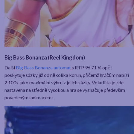
Big Bass Bonanza (Reel Kingdom)
Další
Big Bass Bonanza automat
s RTP 96,71 % opět
poskytuje sázky již od několika korun, přičemž hráčům nabízí
2 100x jako maximální výhru z jejich sázky. Volatilita je zde
nastavena na středně vysokou a hra se vyznačuje především
povedenými animacemi.