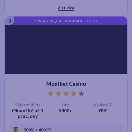
číst více
⚡PAGE.TOP_CASINOS.BADGE.THREE
Mostbet Casino
rating
4.2
Výplatní lhůta
Hry
Výplata %
Okamžité až 3.
5000+
98%
prac. dny
500% + 400 FS