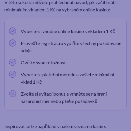
V této sekci si můžete prohlédnout návod, jak začít hrát s
minimálním vkladem 1 Kč na vybraném online kasinu:
Vyberte si vhodné online kasino s vkladem 1 Kč
Proveďte registraci a vyplňte všechny požadované
údaje
Ověřte svou totožnost
Vyberte si platební metodu a zašlete minimální
vklad 1 Kč
Zvolte si uvítací bonus a vrhněte se na hraní
hazardních her nebo plnění požadavků
Inspirovat se lze například v našem seznamu kasin s