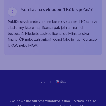
Jsou kasina s vkladem 1 Kč bezpečná?
Pakliže si vyberete z online kasin s vkladem 1 Kč takové
platformy, které mají licenci, pak je hraní na nich
bezpečné. Hledejte českou licenci od Ministerstva
financí ČR nebo zahraniční licenci, jako je např. Curacao,
UKGC nebo MGA.
Casino
Online Automaty
Bonusy
Casino Hry
Nové Kasino
Mezinárodní Casino
Pruvodci
Kontakty
O Nas