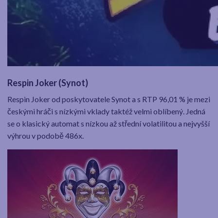
Respin Joker (Synot)
Respin Joker od poskytovatele Synot a s RTP 96,01 % je mezi
českými hráči s nízkými vklady taktéž velmi oblíbený. Jedná
se o klasický automat s nízkou až střední volatilitou a nejvyšší
výhrou v podobě 486x.