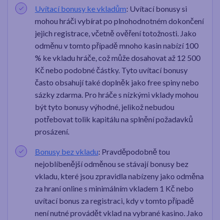
Uvítací bonusy ke vkladům
: Uvítací bonusy si
mohou hráči vybírat po plnohodnotném dokončení
jejich registrace, včetně ověření totožnosti. Jako
odměnu v tomto případě mnoho kasin nabízí 100
% ke vkladu hráče, což může dosahovat až 12 500
Kč nebo podobné částky. Tyto uvítací bonusy
často obsahují také doplněk jako free spiny nebo
sázky zdarma. Pro hráče s nízkými vklady mohou
být tyto bonusy výhodné, jelikož nebudou
potřebovat tolik kapitálu na splnění požadavků
prosázení.
Bonusy bez vkladu
: Pravděpodobně tou
nejoblíbenější odměnou se stávají bonusy bez
vkladu, které jsou zpravidla nabízeny jako odměna
za hraní online s minimálním vkladem 1 Kč nebo
uvítací bonus za registraci, kdy v tomto případě
není nutné provádět vklad na vybrané kasino. Jako