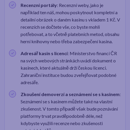
Recenzní portály
: Recenzní weby, jako je
například ten náš, mohou poskytnout kompletní a
detailní obrázek o daném kasinu s vkladem 1 Kč. V
recenzích se dočtete vše, co byste mohli
potřebovat, a to včetně platebních metod, obsahu
herní knihovny nebo třeba zabezpečení kasina.
Adresář kasin s licencí
: Ministerstvo financí ČR
na svých webových stránkách uvádí dokument o
kasinech, které aktuálně drží českou licenci.
Zahraniční instituce budou zveřejňovat podobné
adresáře.
Zkoušení demoverzí a seznámení se s kasinem
:
Seznámení se s kasinem můžete také na vlastní
zkušenost. V tomto případě však bude poznávání
platformy trvat pravděpodobně déle, než
kdybyste využili recenze nebo zkušenosti