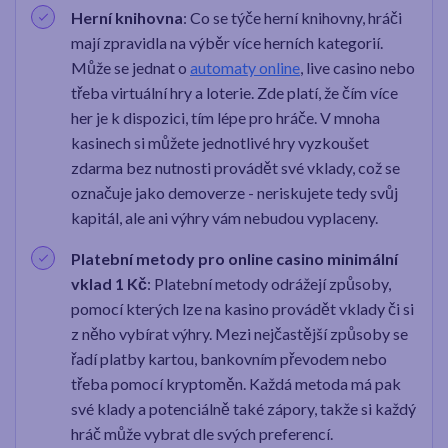
Herní knihovna
: Co se týče herní knihovny, hráči
mají zpravidla na výběr více herních kategorií.
Může se jednat o
automaty online
, live casino nebo
třeba virtuální hry a loterie. Zde platí, že čím více
her je k dispozici, tím lépe pro hráče. V mnoha
kasinech si můžete jednotlivé hry vyzkoušet
zdarma bez nutnosti provádět své vklady, což se
označuje jako demoverze - neriskujete tedy svůj
kapitál, ale ani výhry vám nebudou vyplaceny.
Platební metody pro
online casino minimální
vklad 1 Kč
: Platební metody odrážejí způsoby,
pomocí kterých lze na kasino provádět vklady či si
z něho vybírat výhry. Mezi nejčastější způsoby se
řadí platby kartou, bankovním převodem nebo
třeba pomocí kryptoměn. Každá metoda má pak
své klady a potenciálně také zápory, takže si každý
hráč může vybrat dle svých preferencí.