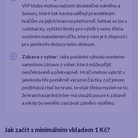
VIP kluby mohou nabízet dodatečné odměny a
bonusy, které tak kasina udělují pravidelným
hráčům za jejich hraní na platformě. Setkat se lze s
cashbacky, vyššími limity pro výběry nebo třeba
osobním manažerem účtu, který vám je k dispozici
pro jakékoliv dotazy nebo diskuze.
Zábava z výher
: Jako poslední výhodu uvedeme
samotnou zábavu z výher, která může přijít
neočekávaně a překvapivě. Hráči mohou vyhrát v
jakékoliv hře poměrně výrazné částky, což jenom
podtrhává chuť ke hraní. Je však třeba myslet na to,
že hraní hazardních her má sloužit pouze k zábavě
a nikdy by nemělo zastávat záměru výdělku.
Jak začít s minimálním vkladem 1 Kč?