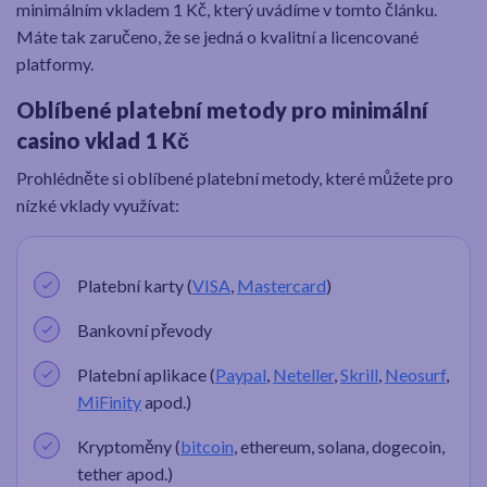
minimálním vkladem 1 Kč, který uvádíme v tomto článku.
Máte tak zaručeno, že se jedná o kvalitní a licencované
platformy.
Oblíbené platební metody pro minimální
casino vklad 1 Kč
Prohlédněte si oblíbené platební metody, které můžete pro
nízké vklady využívat:
Platební karty (
VISA
,
Mastercard
)
Bankovní převody
Platební aplikace (
Paypal
,
Neteller
,
Skrill
,
Neosurf
,
MiFinity
apod.)
Kryptoměny (
bitcoin
, ethereum, solana, dogecoin,
tether apod.)