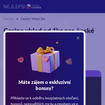
Domov
Casino Vklad 1kc
Casino vklad od 1kc pro české
hráče
page.affiliate_disclosure.label
🔥 TOP RATED CASINO
Máte zájem o exkluzivní
bonusy?
Přihlaste se k odběru bezplatných otočení,
bonusů, nejnovějších zpráv a mnohem více.