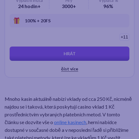
Výplatní lhůta
Hry
Výplata %
24 hodin+
3000+
96%
100% + 20FS
+11
HRÁT
číst více
Mnoho kasin aktuálně nabízí vklady od cca 250 Kč, nicméně
najdou se i taková, která poskytují casino vklad 1 Kč
prostřednictvím vybraných platebních metod. V tomto
článku se dozvíte vše o
online kasinech
, herní nabídce
dostupné v současné době a v neposlední řadě si přiblížíme
také platební metody, které lze ke vkladům 1 Kč využít.