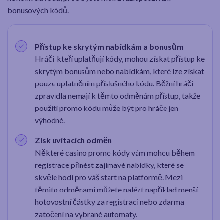
bonusových kódů.
Přístup ke skrytým nabídkám a bonusům
Hráči, kteří uplatňují kódy, mohou získat přístup ke
skrytým bonusům nebo nabídkám, které lze získat
pouze uplatněním příslušného kódu. Běžní hráči
zpravidla nemají k těmto odměnám přístup, takže
použití promo kódu může být pro hráče jen
výhodné.
Zisk uvítacích odměn
Některé casino promo kódy vám mohou během
registrace přinést zajímavé nabídky, které se
skvěle hodí pro váš start na platformě. Mezi
těmito odměnami můžete nalézt například menší
hotovostní částky za registraci nebo zdarma
zatočení na vybrané automaty.