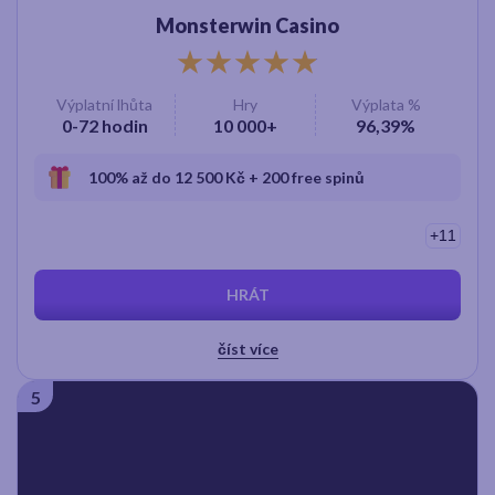
Monsterwin Casino
rating
4.9
Výplatní lhůta
Hry
Výplata %
0-72 hodin
10 000+
96,39%
100% až do 12 500 Kč + 200 free spinů
+11
HRÁT
číst více