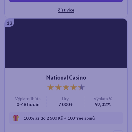
číst více
National Casino
rating
4.4
Výplatní lhůta
Hry
Výplata %
0-48 hodin
7 000+
97,02%
100% až do 2 500 Kč + 100 free spinů