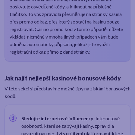
poskytuje osvědčené kódy, a kliknout na příslušné
tlačítko. To vás zpravidla přesměruje na stránky kasina
přes promo odkaz, přes který se stačí na kasinu pouze
registrovat. Casino promo kod v tomto případě můžete
vkládat, nicméně v mnoha jiných případech vám bude
odměna automaticky připsána, jelikož jste využili
registrační odkaz přímo z dané stránky.
Jak najít nejlepší kasinové bonusové kódy
V této sekci si představíme možné tipy na získání bonusových
kódů.
Sledujte internetové influecenry:
Internetové
osobnosti, které se zabývají kasiny, zpravidla
navazují partnerství s určitými platformami, které