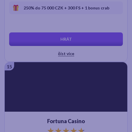
250% do 75 000 CZK + 300 FS + 1 bonus crab
HRÁT
číst více
Fortuna Casino
rating