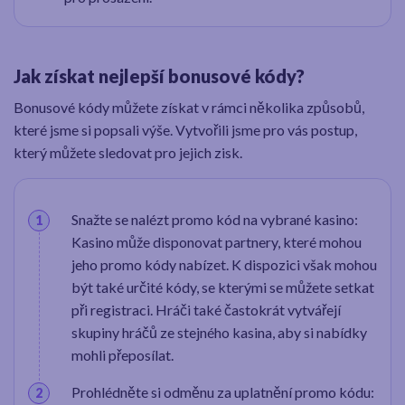
Jak získat nejlepší bonusové kódy?
Bonusové kódy můžete získat v rámci několika způsobů,
které jsme si popsali výše. Vytvořili jsme pro vás postup,
který můžete sledovat pro jejich zisk.
Snažte se nalézt promo kód na vybrané kasino:
Kasino může disponovat partnery, které mohou
jeho promo kódy nabízet. K dispozici však mohou
být také určité kódy, se kterými se můžete setkat
při registraci. Hráči také častokrát vytvářejí
skupiny hráčů ze stejného kasina, aby si nabídky
mohli přeposílat.
Prohlédněte si odměnu za uplatnění promo kódu: