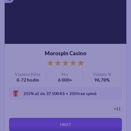
Morospin Casino
rating
4.7
Výplatní lhůta
Hry
Výplata %
0-72 hodin
6 000+
96,78%
255% až do 37 500 Kč + 250 free spinů
+11
HRÁT