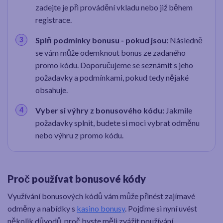
zadejte je při provádění vkladu nebo již během
registrace.
Splň podmínky bonusu - pokud jsou:
Následně
se vám může odemknout bonus ze zadaného
promo kódu. Doporučujeme se seznámit s jeho
požadavky a podmínkami, pokud tedy nějaké
obsahuje.
Vyber si výhry z bonusového kódu:
Jakmile
požadavky splnit, budete si moci vybrat odměnu
nebo výhru z promo kódu.
Proč používat bonusové kódy
Využívání bonusových kódů vám může přinést zajímavé
odměny a nabídky s
kasino bonusy
. Pojďme si nyní uvést
několik důvodů, proč byste měli zvážit používání