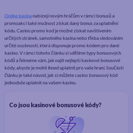
Online kasina
nabízejí novým hráčům v rámci bonusů a
promoakcí také možnost získat daný bonus za uplatnění
kódu. Casino promo kod je možné získat navštívením
určitých stránek, samotného kasina nebo třeba sledováním
určité osobnosti, která disponuje promo kódem pro dané
kasino. V rámci tohoto článku si sdělíme typy bonusových
kódů a řekneme vám, jak najít nejlepší kasinové bonusové
kódy, abyste je mohli ihned uplatnit pro vaše hraní. Součástí
článku je také návod, jak si můžete casino bonusový kód
jednoduše uplatnit na vašem kasinu.
Co jsou kasinové bonusové kódy?