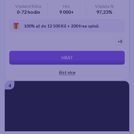
5.0
Výplatní lhůta
Hry
Výplata %
0-72 hodin
9 000+
97,23%
100% až do 12 500 Kč + 200 free spinů
+9
HRÁT
číst více