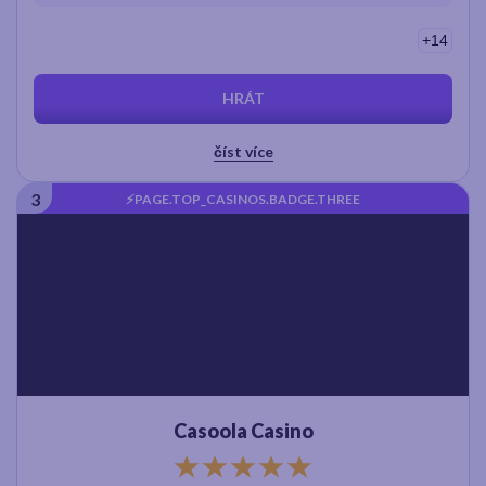
+14
HRÁT
číst více
⚡PAGE.TOP_CASINOS.BADGE.THREE
Casoola Casino
rating