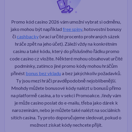
Promo kód casino 2026 vám umožní vybrat si odměnu,
jako mohou být například
free spiny
, hotovostní bonusy
či
cashbacky
(vrací určité procento prohraných sázek
hráče zpět na jeho účet). Záleží vždy na konkrétním
casinu a také kódu, který do příslušného řádku promo
code casino cz vložíte. Některé mohou obsahovat určité
podmínky, zatímco jiné promo kódy mohou hráčům
přinést
bonus bez vkladu
a bez jakýchkoliv požadavků.
Ty jsou mezi hráči pravděpodobně nejoblíbenější.
Mnohdy můžete bonusové kódy nalézt u bonusů přímo
na platformě casina, a to v sekci Promoakce. Jindy vám
je může casino poslat do e-mailu, třeba jako dárek k
narozeninám, nebo je můžete také nalézt na sociálních
sítích casina. Ty proto doporučujeme sledovat, pokud o
možnost získat kódy nechcete přijít.