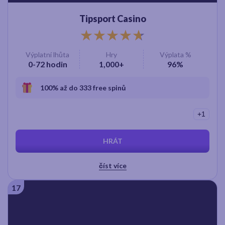
Tipsport Casino
rating
4.7
Výplatní lhůta
Hry
Výplata %
0-72 hodin
1,000+
96%
100% až do 333 free spinů
+1
HRÁT
číst více