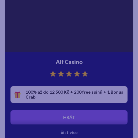
Alf Casino
rating
4.7
100% až do 12 500 Kč + 200 free spinů + 1 Bonus
Crab
HRÁT
číst více