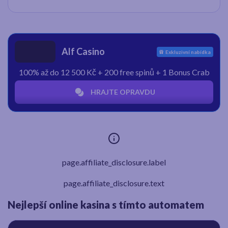
Alf Casino
Exkluzivní nabídka
100% až do 12 500 Kč + 200 free spinů + 1 Bonus Crab
HRAJTE OPRAVDU
page.affiliate_disclosure.label
page.affiliate_disclosure.text
Nejlepší online kasina s tímto automatem