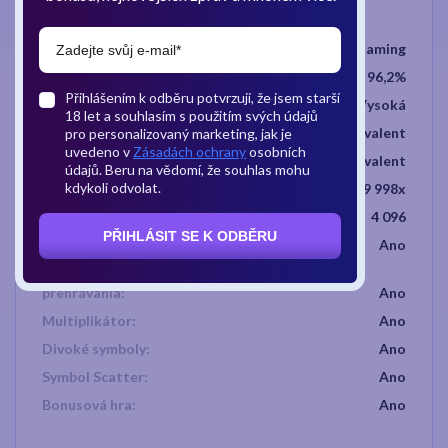
4
Poskytovateľ služieb:
Relax Gaming
RTP:
96,2%
Přihlášením k odběru potvrzuji, že jsem starší
Zmena:
Střední-Vysoká
18 let a souhlasím s použitím svých údajů
Min. stávka:
0.10 € nebo ekvivalent
pro personalizovaný marketing, jak je
uvedeno v
Zásadách ochrany
osobních
Maximálna stávka:
20 € nebo ekvivalent
údajů. Beru na vědomí, že souhlas mohu
kdykoli odvolat.
Maximálna výhra:
49 998x
Betways:
4 096
PŘIHLÁSIT SE K ODBĚRU
Otáčanie zadarmo:
Ano
Možnosť automatického
prehrávania:
Ano
Multiplikátor:
Ano
Divoké symboly:
Ano
Symbol Scatter:
Ano
Bonusová hra:
Ano