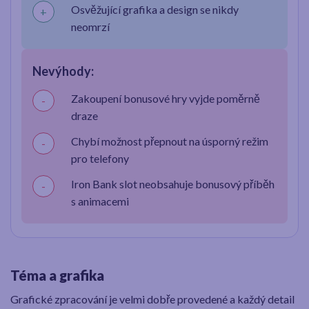
Osvěžující grafika a design se nikdy
neomrzí
Nevýhody:
Zakoupení bonusové hry vyjde poměrně
draze
Chybí možnost přepnout na úsporný režim
pro telefony
Iron Bank slot neobsahuje bonusový příběh
s animacemi
Téma a grafika
Grafické zpracování je velmi dobře provedené a každý detail