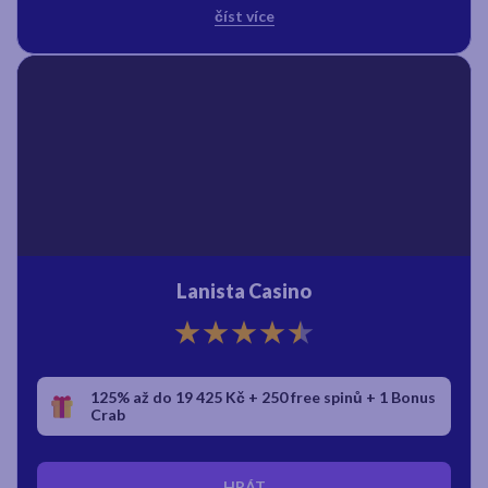
číst více
Lanista Casino
rating
4.5
125% až do 19 425 Kč + 250 free spinů + 1 Bonus
Crab
HRÁT