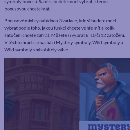
symboly bonusů. Sami si budete moci vybrat, kterou
bonusovou chcete hrát.
Bonusové minhry nabídnou 3 variace, kde si budete moci
vybrat podle toho, jakou funkci chcete ve hře mít a kolik
zatočení chcete zahrát. Můžete si vybrat 8, 10 či 12 zatočení.
V těchto hrách se nachází Mystery symboly, Wild symboly a
Wild symboly s násobitely výher.