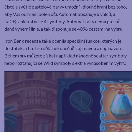
čistě a světlé pastelové barvy umožní i dlouhé hraní bez toho,
aby Vás od hraní boleli oči. Automat obsahuje 6 válců, a
každý z nich si nese 4 symboly. Automat taky nemá přesně
dané výherní linie, a tak disponuje se 4096 cestami na výhru.
Iron Bank recenze také ocenila speciální funkce, kterých je
dostatek, a tím hru dělá nekonečně zajímavou a napínavou.
Během hry můžete získat například náhodné scatter symboly,
nebo roztahující se Wild symboly s extra vynásobením výhry.