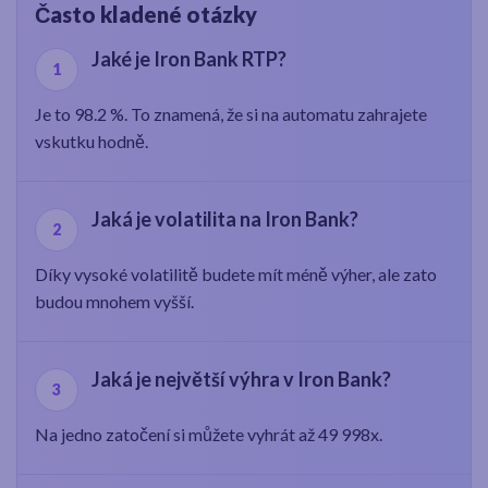
Často kladené otázky
Jaké je Iron Bank RTP?
Je to 98.2 %. To znamená, že si na automatu zahrajete
vskutku hodně.
Jaká je volatilita na Iron Bank?
Díky vysoké volatilitě budete mít méně výher, ale zato
budou mnohem vyšší.
Jaká je největší výhra v Iron Bank?
Na jedno zatočení si můžete vyhrát až 49 998x.