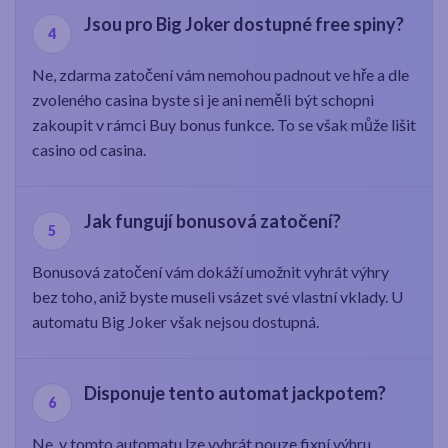
Jsou pro Big Joker dostupné free spiny?
Ne, zdarma zatočení vám nemohou padnout ve hře a dle
zvoleného casina byste si je ani neměli být schopni
zakoupit v rámci Buy bonus funkce. To se však může lišit
casino od casina.
Jak fungují bonusová zatočení?
Bonusová zatočení vám dokáží umožnit vyhrát výhry
bez toho, aniž byste museli vsázet své vlastní vklady. U
automatu Big Joker však nejsou dostupná.
Disponuje tento automat jackpotem?
Ne, v tomto automatu lze vyhrát pouze fixní výhru.