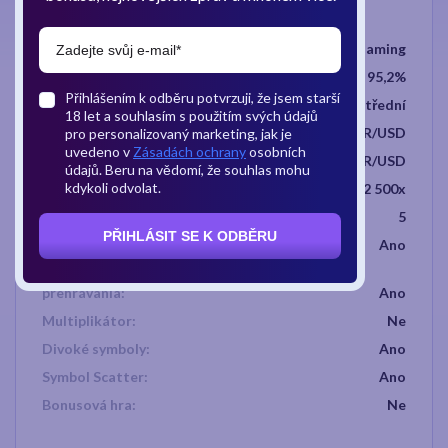
4
Poskytovateľ služieb:
CT Gaming
RTP:
95,2%
Přihlášením k odběru potvrzuji, že jsem starší
Zmena:
Střední
18 let a souhlasím s použitím svých údajů
Min. stávka:
0,05 EUR/USD
pro personalizovaný marketing, jak je
uvedeno v
Zásadách ochrany
osobních
Maximálna stávka:
5 EUR/USD
údajů. Beru na vědomí, že souhlas mohu
kdykoli odvolat.
Maximálna výhra:
2 500x
Betways:
5
PŘIHLÁSIT SE K ODBĚRU
Otáčanie zadarmo:
Ano
Možnosť automatického
prehrávania:
Ano
Multiplikátor:
Ne
Divoké symboly:
Ano
Symbol Scatter:
Ano
Bonusová hra:
Ne