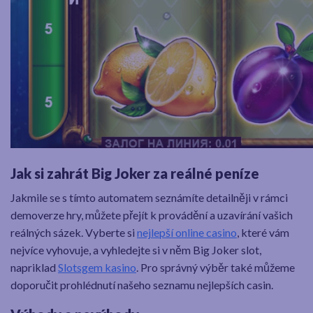
Jak si zahrát Big Joker za reálné peníze
Jakmile se s tímto automatem seznámíte detailněji v rámci
demoverze hry, můžete přejít k provádění a uzavírání vašich
reálných sázek. Vyberte si
nejlepší online casino
, které vám
nejvíce vyhovuje, a vyhledejte si v něm Big Joker slot,
napriklad
Slotsgem kasino
. Pro správný výběr také můžeme
doporučit prohlédnutí našeho seznamu nejlepších casin.