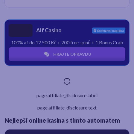
Alf Casino
Exkluzivní nabídka
100% až do 12 500 Kč + 200 free spinů + 1 Bonus Crab
HRAJTE OPRAVDU
page.affiliate_disclosure.label
page.affiliate_disclosure.text
Nejlepší online kasina s tímto automatem