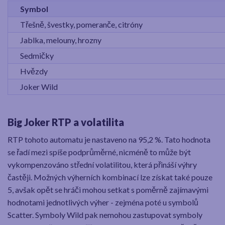
Symbol
Třešně, švestky, pomeranče, citróny
Jablka, melouny, hrozny
Sedmičky
Hvězdy
Joker Wild
Big Joker RTP a volatilita
RTP tohoto automatu je nastaveno na 95,2 %. Tato hodnota
se řadí mezi spíše podprůměrné, nicméně to může být
vykompenzováno střední volatilitou, která přináší výhry
častěji. Možných výherních kombinací lze získat také pouze
5, avšak opět se hráči mohou setkat s poměrně zajímavými
hodnotami jednotlivých výher - zejména poté u symbolů
Scatter. Symboly Wild pak nemohou zastupovat symboly