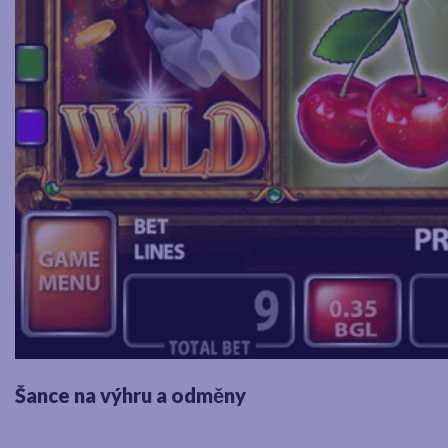
Šance na výhru a odměny