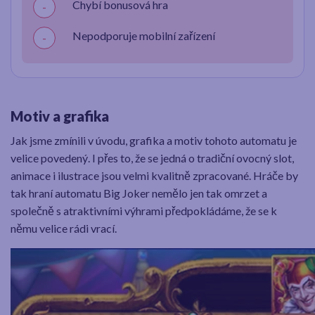
Chybí bonusová hra
Nepodporuje mobilní zařízení
Motiv a grafika
Jak jsme zmínili v úvodu, grafika a motiv tohoto automatu je
velice povedený. I přes to, že se jedná o tradiční ovocný slot,
animace i ilustrace jsou velmi kvalitně zpracované. Hráče by
tak hraní automatu Big Joker nemělo jen tak omrzet a
společně s atraktivními výhrami předpokládáme, že se k
němu velice rádi vrací.