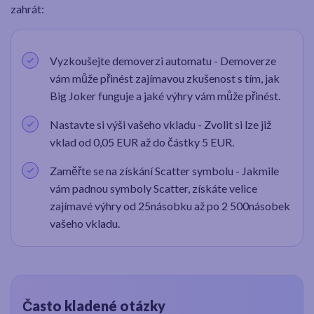
zahrát:
Vyzkoušejte demoverzi automatu - Demoverze
vám může přinést zajímavou zkušenost s tím, jak
Big Joker funguje a jaké výhry vám může přinést.
Nastavte si výši vašeho vkladu - Zvolit si lze již
vklad od 0,05 EUR až do částky 5 EUR.
Zaměřte se na získání Scatter symbolu - Jakmile
vám padnou symboly Scatter, získáte velice
zajímavé výhry od 25násobku až po 2 500násobek
vašeho vkladu.
Často kladené otázky