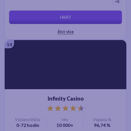
+5
HRÁT
číst více
Infinity Casino
rating
4.5
Výplatní lhůta
Hry
Výplata %
0-72 hodin
10 000+
96,74 %