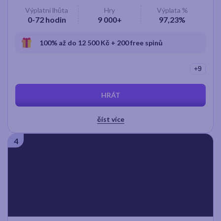
5.0
Výplatní lhůta
Hry
Výplata %
0-72 hodin
9 000+
97,23%
100% až do 12 500 Kč + 200 free spinů
+9
HRÁT
číst více