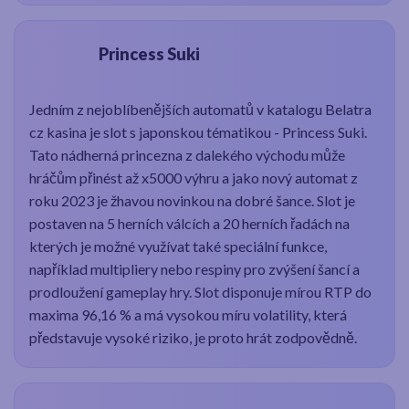
Princess Suki
Jedním z nejoblíbenějších automatů v katalogu Belatra
cz kasina je slot s japonskou tématikou - Princess Suki.
Tato nádherná princezna z dalekého východu může
hráčům přinést až x5000 výhru a jako nový automat z
roku 2023 je žhavou novinkou na dobré šance. Slot je
postaven na 5 herních válcích a 20 herních řadách na
kterých je možné využívat také speciální funkce,
například multipliery nebo respiny pro zvýšení šancí a
prodloužení gameplay hry. Slot disponuje mírou RTP do
maxima 96,16 % a má vysokou míru volatility, která
představuje vysoké riziko, je proto hrát zodpovědně.