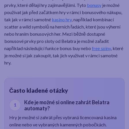
prvky, které dělají hry zajímavějšími. Tyto
bonusy
je možné
používat jak před začátkem hry v rámci bonusového nákupu,
tak jak v rámci samotné
kasino hry
, například kombinací
scatter a wild symbolů na herních řadách, které jsou výherní
nebo hraním bonusových her. Mezi běžně dostupné
bonusové prvky pro sloty od Belatra je možné zařadit
například následující funkce bonus buy nebo
free spiny
, které
je možné si jak zakoupit, tak jich využívat v rámci samotné
hry.
Často kladené otázky
Kde je možné si online zahrát Belatra
automaty?
Hry je možné si zahrát přes vybraná licencovaná kasina
online nebo ve vybraných kamenných pobočkách.