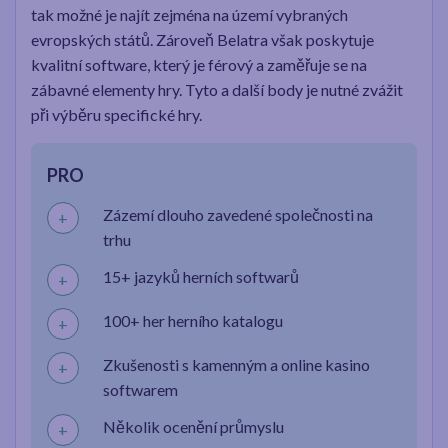
tak možné je najít zejména na území vybraných
evropských států. Zároveň Belatra však poskytuje
kvalitní software, který je férový a zaměřuje se na
zábavné elementy hry. Tyto a další body je nutné zvážit
při výběru specifické hry.
PRO
Zázemí dlouho zavedené společnosti na
trhu
15+ jazyků herních softwarů
100+ her herního katalogu
Zkušenosti s kamenným a online kasino
softwarem
Několik ocenění průmyslu