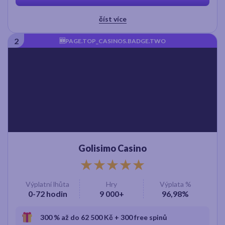
číst více
🆕PAGE.TOP_CASINOS.BADGE.TWO
Golisimo Casino
rating
5.0
Výplatní lhůta
Hry
Výplata %
0-72 hodin
9 000+
96,98%
300 % až do 62 500 Kč + 300 free spinů