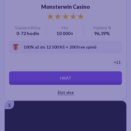
Monsterwin Casino
rating
4.9
Výplatní lhůta
Hry
Výplata %
0-72 hodin
10 000+
96,39%
100% až do 12 500 Kč + 200 free spinů
+11
HRÁT
číst více