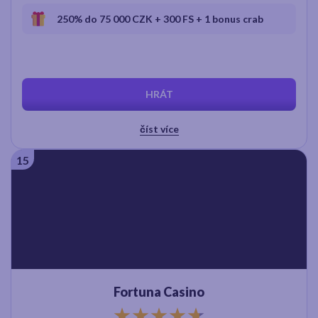
250% do 75 000 CZK + 300 FS + 1 bonus crab
HRÁT
číst více
Fortuna Casino
rating