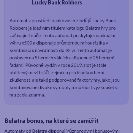
Lucky Bank Robbers
Automat z prostředí bankovních zlodějů Lucky Bank
Robbers je ideálním titulem katalogu Belatra hry pro
začínající hráče. Tento automat poskytuje maximální
výhru x500 a disponuje průměrnou mírou rizika v
kombinaci s návratností do 92 %. Tento automat je
postaven na 5 herních válcích a disponuje 25 herními
řadami. Původně vydán v roce 2019, slot je stále
oblíbený mezi hráči, zejména pro hladkou herní
zkušenost, ale také podporované faktory hry, jako jsou
kombinované divoké symboly a možnost vyzkoušet si
hru zcela zdarma.
Belatra bonus, na které se zaměřit
Automaty od Belatra disponují různorodými bonusovými