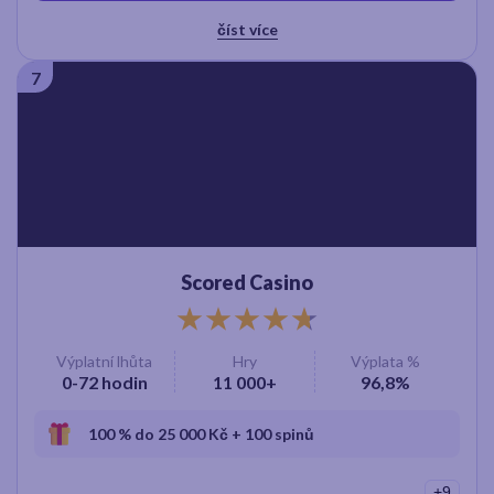
číst více
Scored Casino
rating
4.7
Výplatní lhůta
Hry
Výplata %
0-72 hodin
11 000+
96,8%
100 % do 25 000 Kč + 100 spinů
+9