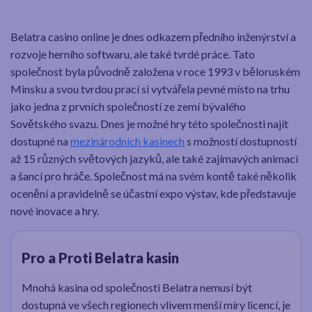
Belatra casino online je dnes odkazem předního inženýrství a
rozvoje herního softwaru, ale také tvrdé práce. Tato
společnost byla původně založena v roce 1993 v běloruském
Minsku a svou tvrdou prací si vytvářela pevné místo na trhu
jako jedna z prvních společností ze zemí bývalého
Sovětského svazu. Dnes je možné hry této společnosti najít
dostupné na
mezinárodních kasinech
s možností dostupností
až 15 různých světových jazyků, ale také zajímavých animací
a šancí pro hráče. Společnost má na svém kontě také několik
ocenění a pravidelně se účastní expo výstav, kde představuje
nové inovace a hry.
Pro a Proti Belatra kasin
Mnohá kasina od společnosti Belatra nemusí být
dostupná ve všech regionech vlivem menší míry licencí, je