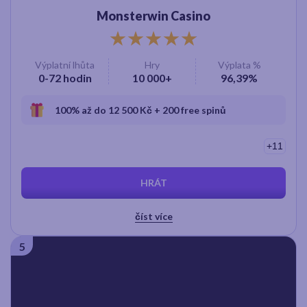
Monsterwin Casino
rating
4.9
Výplatní lhůta
Hry
Výplata %
0-72 hodin
10 000+
96,39%
100% až do 12 500 Kč + 200 free spinů
+11
HRÁT
číst více