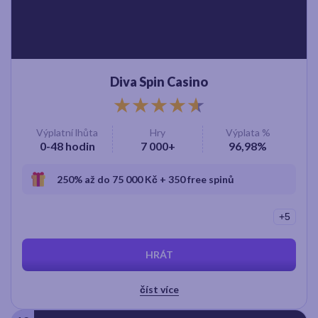
Diva Spin Casino
rating
4.6
Výplatní lhůta
Hry
Výplata %
0-48 hodin
7 000+
96,98%
250% až do 75 000 Kč + 350 free spinů
+5
HRÁT
číst více