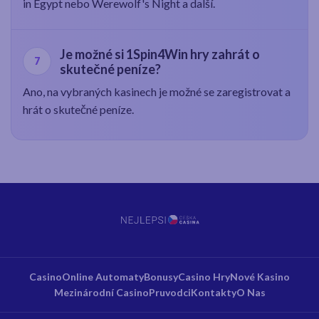
in Egypt nebo Werewolf's Night a další.
Je možné si 1Spin4Win hry zahrát o
skutečné peníze?
Ano, na vybraných kasinech je možné se zaregistrovat a
hrát o skutečné peníze.
Casino
Online Automaty
Bonusy
Casino Hry
Nové Kasino
Mezinárodní Casino
Pruvodci
Kontakty
O Nas