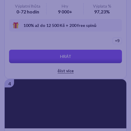
5.0
Výplatní lhůta
Hry
Výplata %
0-72 hodin
9 000+
97,23%
100% až do 12 500 Kč + 200 free spinů
+9
HRÁT
číst více