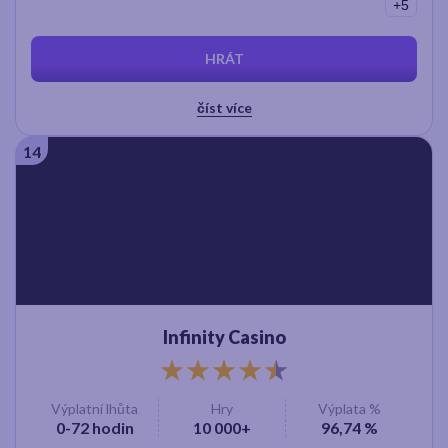
+5
HRÁT
číst více
Infinity Casino
rating
4.5
Výplatní lhůta
Hry
Výplata %
0-72 hodin
10 000+
96,74 %