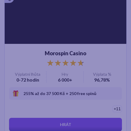
Morospin Casino
rating
4.7
Výplatní lhůta
Hry
Výplata %
0-72 hodin
6 000+
96,78%
255% až do 37 500 Kč + 250 free spinů
+11
HRÁT