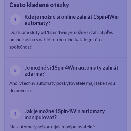
Často kladené otázky
Kde je možné si online zahrát 1Spin4Win
automaty?
Dostupné sloty od 1spin4win je možné si zahrát přes
online kasina s nabídkou herního katalogu této
společnosti.
Je možné si 1Spin4Win automaty zahrát
zdarma?
Ano, všechny automaty poskytovatele mají také svou
demoverzi.
Jak je možné 1Spin4Win automaty
manipulovat?
Ne, automaty nejsou nijak manipulovatelné.