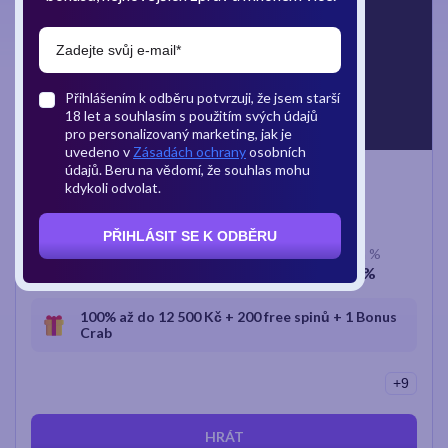
Přihlášením k odběru potvrzuji, že jsem starší
18 let a souhlasím s použitím svých údajů
pro personalizovaný marketing, jak je
uvedeno v
Zásadách ochrany
osobních
údajů. Beru na vědomí, že souhlas mohu
Winbay Casino
kdykoli odvolat.
rating
PŘIHLÁSIT SE K ODBĚRU
4.8
Výplatní lhůta
Hry
Výplata %
0-48 hodin
8 000+
98,16%
100% až do 12 500 Kč + 200 free spinů + 1 Bonus
Crab
+9
HRÁT