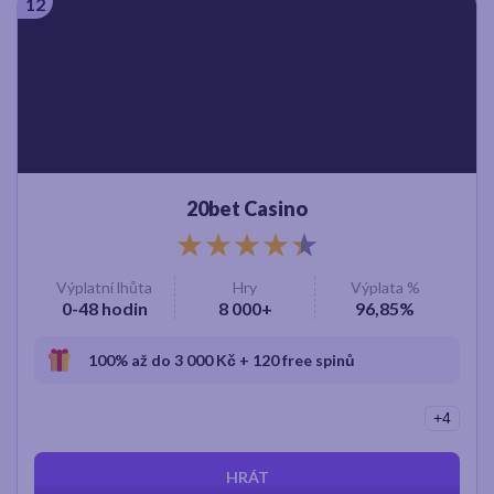
20bet Casino
rating
4.4
Výplatní lhůta
Hry
Výplata %
0-48 hodin
8 000+
96,85%
100% až do 3 000 Kč + 120 free spinů
+4
HRÁT