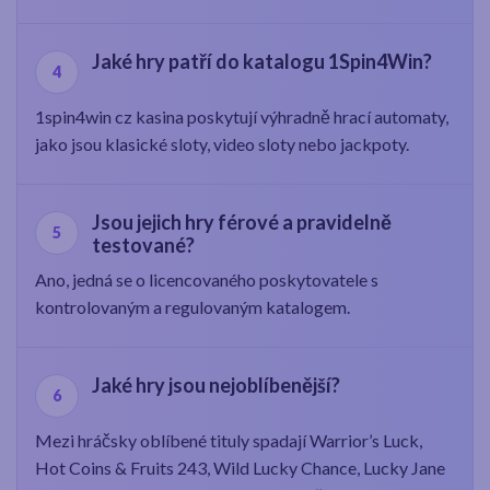
Jaké hry patří do katalogu 1Spin4Win?
1spin4win cz kasina poskytují výhradně hrací automaty,
jako jsou klasické sloty, video sloty nebo jackpoty.
Jsou jejich hry férové a pravidelně
testované?
Ano, jedná se o licencovaného poskytovatele s
kontrolovaným a regulovaným katalogem.
Jaké hry jsou nejoblíbenější?
Mezi hráčsky oblíbené tituly spadají Warrior’s Luck,
Hot Coins & Fruits 243, Wild Lucky Chance, Lucky Jane