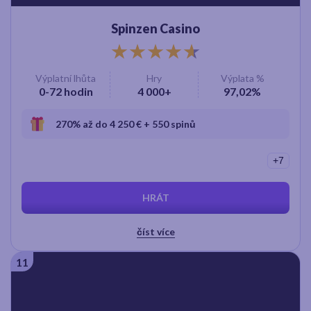
Spinzen Casino
rating
4.6
Výplatní lhůta
Hry
Výplata %
0-72 hodin
4 000+
97,02%
270% až do 4 250 € + 550 spinů
+7
HRÁT
číst více