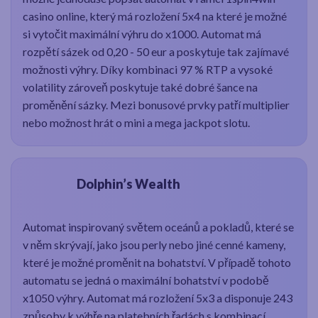
casino online, který má rozložení 5x4 na které je možné
si vytočit maximální výhru do x1000. Automat má
rozpětí sázek od 0,20 - 50 eur a poskytuje tak zajímavé
možnosti výhry. Díky kombinaci 97 % RTP a vysoké
volatility zároveň poskytuje také dobré šance na
proměnění sázky. Mezi bonusové prvky patří multiplier
nebo možnost hrát o mini a mega jackpot slotu.
Dolphin’s Wealth
Automat inspirovaný světem oceánů a pokladů, které se
v něm skrývají, jako jsou perly nebo jiné cenné kameny,
které je možné proměnit na bohatství. V případě tohoto
automatu se jedná o maximální bohatství v podobě
x1050 výhry. Automat má rozložení 5x3 a disponuje 243
způsoby k výhře na platebních řadách s kombinací